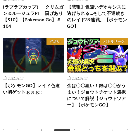
(ラブラブカップ） クリムガ
【悲報】色違いデオキシスに
ン＆ルージュラPT 罰げあり
逃げられる…そして不運続き
【S10】【Pokemon Go】＃
のレイド39連戦。【ポケモン
104
GO】
色違い
バトルリーグ
2022.02.17
2022.02.17
【ポケモンGO】レイド色違
金は〇〇狙い！銀は〇〇がう
い初ゲットぉぉぉ‼︎
まい！ジョウトチケット選択
について解説【ジョウトツア
ー】【ポケモンGO】