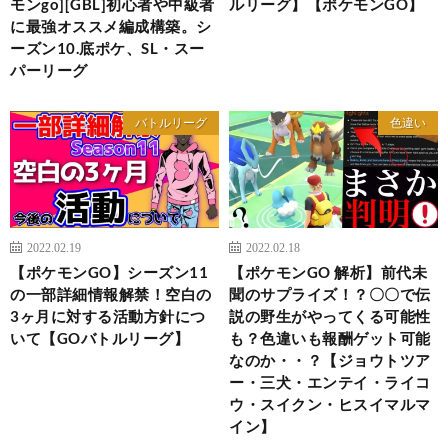
モンgo][GBL]初心者や中級者
ルリーグ】【ポケモンGO】
に最強オススメ編成構築。シ
ーズン10.底ポケ、SL・スー
パーリーグ
バトルリーグ
色違い
2022.02.19
2022.02.18
【ポケモンGO】シーズン11
【ポケモンGO 解析】前代未
の一部詳細情報解禁！空白の
聞のサプライズ！？〇〇で伝
3ヶ月に対する活動方針につ
説の野生がやってくる可能性
いて【GOバトルリーグ】
も？色違いも報酬ゲット可能
なのか・・？【ジョウトツア
ー・三犬・エンテイ・ライコ
ウ・スイクン・ヒスイマルマ
イン】