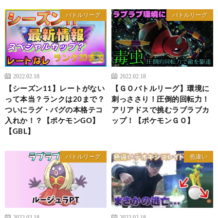
バトルリーグ
バトルリーグ
2022.02.18
2022.02.18
【シーズン11】レートがない
【ＧＯバトルリーグ】環境に
って本当？ランクは20まで？
刺っささり！圧倒的回転力！
ついにラグ・バグの本格テコ
アリアドスで挑むラブラブカ
入れか！？【ポケモンGO】
ップ！【ポケモンＧＯ】
【GBL】
バトルリーグ
色違い
2022.02.18
2022.02.18