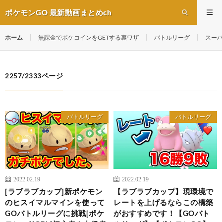
ポケモンGO 最新動画まとめch
ホーム
無課金でポケコインをGETする裏ワザ
バトルリーグ
スー
2257/2333ページ
バトルリーグ
バトルリーグ
2022.02.19
2022.02.19
[ラブラブカップ]新ポケモン
【ラブラブカップ】現環境で
のヒスイマルマインを使って
レートを上げるならこの構築
GOバトルリーグに挑戦[ポケ
がおすすめです！【GOバト