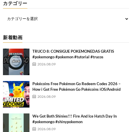
カテゴリー
新着動画
TRUCO 8: CONSIGUE POKEMONEDAS GRATIS
#pokemongo #pokemon #tutorial #trucos
2026.08.09
Pokécoins Free Pokémon Go Redeem Codes 2026 –
How i Got Free Pokémon Go Pokécoins iOS/Android
2026.08.09
We Got Both Shinies!!! Fire And Ice Hatch Day In
#pokemongo #shinypokemon
2026.08.09