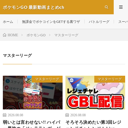
ポケモンGO 最新動画まとめch
ホーム
無課金でポケコインをGETする裏ワザ
バトルリーグ
スー
ポケモンGO
マスターリーグ
HOME
マスターリーグ
マスターリーグ
マスターリーグ
2026.08.08
2026.08.08
弱いとは言わせない!! ハイパ
そろそろ決めたい第3回レジ