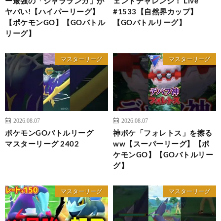
ー最強の「ジャラランガ」が
ェンドチャレンジ！ Live
ヤバい!【ハイパーリーグ】
#1533【自然界カップ】
【ポケモンGO】【GOバトル
【GOバトルリーグ】
リーグ】
マスターリーグ
マスターリーグ
2026.08.07
2026.08.07
ポケモンGOバトルリーグ
神ポケ「フォレトス」を擦る
マスターリーグ 2402
ww【スーパーリーグ】【ポ
ケモンGO】【GOバトルリー
グ】
マスターリーグ
マスターリーグ