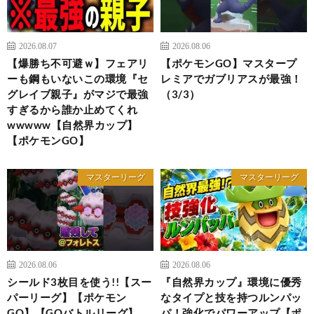
2026.08.07
2026.08.06
【爆勝ち不可避ｗ】フェアリ
【ポケモンGO】マスタープ
ーも鋼もいないこの環境『セ
レミアでガブリアスが最強！
グレイブ親子』がマジで最強
（3/3）
すぎるから誰か止めてくれ
wwwww【自然界カップ】
【ポケモンGO】
マスターリーグ
マスターリーグ
2026.08.06
2026.08.06
シールド3枚目を使う!!【スー
『自然界カップ』環境に優秀
パーリーグ】【ポケモン
なタイプと技を持つルンパッ
GO】【GOバトルリーグ】
パ！強化でパワーアップ【ポ