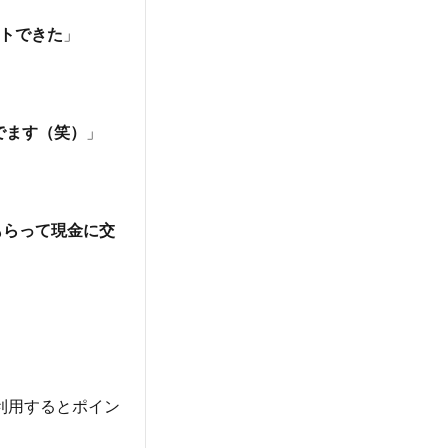
ットできた
」
でます（笑）
」
もらって現金に交
利用するとポイン