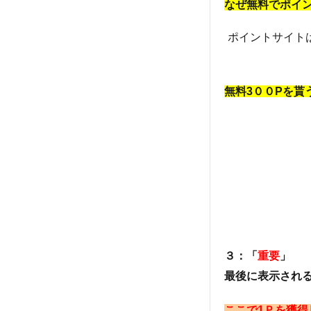
なぜ無料でポイ
ポイントサイト
無料3００Pを貰
３：「
重要
」
最後に表示され
ここで1Ｐを獲得