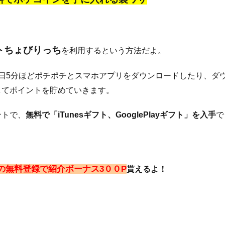
・
トちょびりっち
を利用するという方法だよ。
1日5分ほどポチポチとスマホアプリをダウンロードしたり、ダ
してポイントを貯めていきます。
ントで、
無料で「iTunesギフト、GooglePlayギフト」を入手
で
の無料登録で紹介ボーナス3００P
貰えるよ！