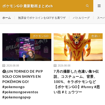
ポケモンGO 最新動画まとめch
ホーム
無課金でポケコインをGETする裏ワザ
バトルリーグ
スー
ポケモンGO
色違い
2026.08.08
2026.08.08
😱¡UN TORNEO DE PVP
7月の撮影した色違い集✨伝
SOLO CON SHINYS EN
説、コスチューム、背景、
POKÉMON GO!
100%、キラポケモンなど
#pokemongo
【ポケモンGO】#funny #思
#pokemongoeventos
い出 #ミュウツー
#pokemongopvp