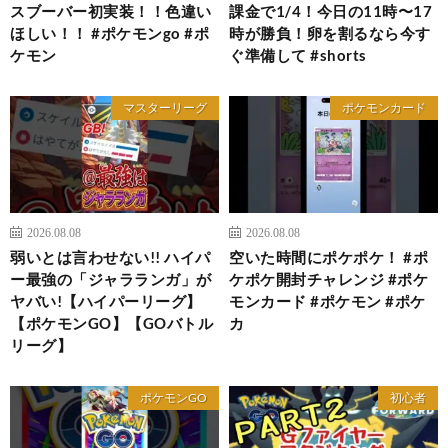
スブーバー初実装！！色違い
課金で1/4！今日の11時〜17
ほしい！！ #ポケモンgo #ポ
時が勝負！卵を割るなら今す
ケモン
ぐ準備して #shorts
マスターリーグ
ポケモンカード
2026.08.08
2026.08.08
弱いとは言わせない!! ハイパ
空いた時間にポケポケ！ #ポ
ー最強の「ジャラランガ」が
ケポケ開封チャレンジ #ポケ
ヤバい!【ハイパーリーグ】
モンカード #ポケモン #ポケ
【ポケモンGO】【GOバトル
カ
リーグ】
ポケモンGO
初心者