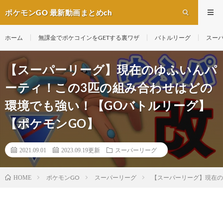
ポケモンGO 最新動画まとめch
ホーム
無課金でポケコインをGETする裏ワザ
バトルリーグ
スー
【スーパーリーグ】現在のゆふいんパ
ーティ！この3匹の組み合わせはどの
環境でも強い！【GOバトルリーグ】
【ポケモンGO】
2021.09.01
2023.09.19更新
スーパーリーグ
ポケモンGO
スーパーリーグ
【スーパーリーグ】現在の
HOME