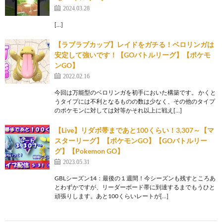
2024.03.28
[…]
【ラブラブカップ】レイドをガチる！ベロリンガは
安定して強いです！【GOバトルリーグ】【ポケモ
ンGO】
2022.02.16
今回は万能型のベロリンガを初手においた構築です。 かくと
うタイプには不利となるものの数は少なく、その他のタイプ
のポケモンに対しては対等かそれ以上に戦え[…]
【Live】リダボ帯まであと100くらい！3,307～【マ
スターリーグ】【ポケモンGO】【GOバトルリー
グ】【Pokemon GO】
2023.05.31
GBLシーズン14：最後の１週間！今シーズンも残すところあ
とわずかですが、リーダーボード帯に到達するまでもうひと
頑張りします。あと100くらいレートが[…]