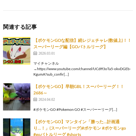
関連する記事
【ポケモンGOな配信】続レジェチャレ(数値上)！！
スーパーリーグ編【GOバトルリーグ】
2026.03.01
マイチャンネル
→https://www.youtube.com/channel/UCdff3oTa5-okvDGEb-
KgumA?sub_confir[…]
【ポケモンGO】早朝GBL！スーパーリーグ！！
2686～
2024.04.02
#ポケモンGO #Pokemon GO #スーパーーリーグ[…]
【ポケモンGO】マンタイン「勝った…計画通
り…！」(スーパーリーグ)#ポケモン #ポケモンgo
#goバトルリーグ #shorts