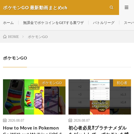
ポケモンGO 最新動画まとめch
ホーム
無課金でポケコインをGETする裏ワザ
バトルリーグ
スー
ポケモンGO
HOME
ポケモンGO
ポケモンGO
初心者
2026.08.07
2026.08.07
How to Move in Pokemon
初心者必見⁈プラチナメダル