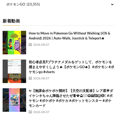
新着動画
How to Move in Pokemon Go Without Walking (iOS &
Android) 2026 | Auto-Walk, Joystick & Teleport🔥
2026.08.07
初心者必見⁈プラチナメダルをゲットして、ポケモンを
捕まえやすくしよう🔥【ポケモンGO🔥】 #ポケモン #ポ
ケモンgo #shorts
2026.08.07
✨【無課金ポケポケ開封】【天空の支配者】レア星🌟ダ
イケンキちゃん降臨させたぜ🧧💎🔮❤️‍🔥😉🤗🥰🐺😎✨ #ポ
ケモン #ポケポケ #ポケカ #ポケットモンスター #ポケ
モンカード
2026.08.07