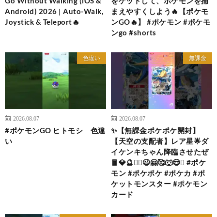
Go Without Walking (iOS &
をゲットして、ポケモンを捕
Android) 2026 | Auto-Walk,
まえやすくしよう🔥【ポケモ
Joystick & Teleport🔥
ンGO🔥】 #ポケモン #ポケモ
ンgo #shorts
色違い
無課金
2026.08.07
2026.08.07
#ポケモンGO ヒトモシ 色違
✨【無課金ポケポケ開封】
い
【天空の支配者】レア星🌟ダ
イケンキちゃん降臨させたぜ
🧧💎🔮❤️‍🔥😉🤗🥰🐺😎✨ #ポケ
モン #ポケポケ #ポケカ #ポ
ケットモンスター #ポケモン
カード