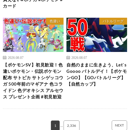
カード
色違い
バトルリーグ
2026.08.07
2026.08.07
【ポケモンSV】初見歓迎！色
自然のままに生きよう、Let`s
違いポケモン・伝説ポケモン
Goooo バトルデイ！【ポケモ
配布 サトピカ サトシゲッコウ
ンGO】【GOバトルリーグ】
ガ 500年前のマギアナ 色コラ
【自然カップ】
イドン 色デオキシス アルセウ
ス プレゼント企画 #初見歓迎
NEXT
1
…
2,336