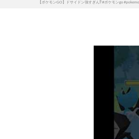
【ポケモンGO】ドサイドン強すぎん⁉︎ #ポケモンgo #pokemon