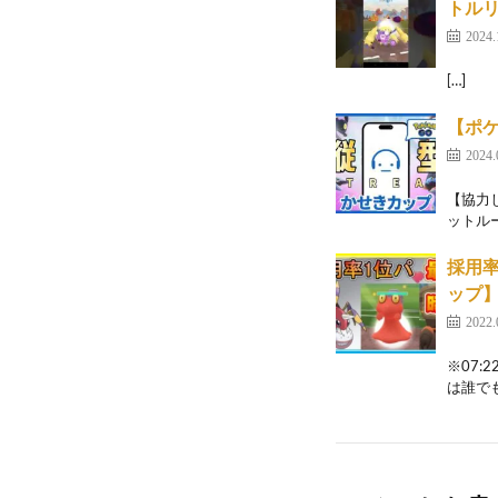
トルリー
2024.
[…]
【ポケ
2024.
【協力
ットル
採用率
ップ
2022.
※07
は誰で