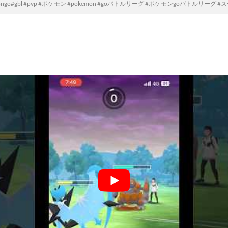
go#gbl #pvp #ポケモン #pokemon #goバトルリーグ #ポケモンgoバトルリーグ 