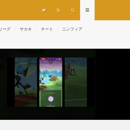
リーグ
サカキ
チート
ニンフィア