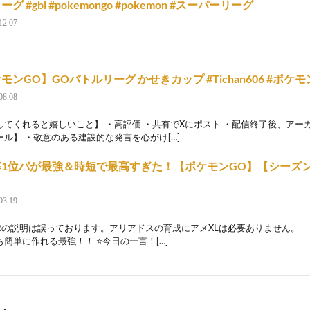
グ #gbl #pokemongo #pokemon #スーパーリーグ
12.07
モンGO】GOバトルリーグ かせきカップ #Tichan606 #ポケモ
08.08
してくれると嬉しいこと】 ・高評価 ・共有でXにポスト ・配信終了後、アー
ール】 ・敬意のある建設的な発言を心がけ[…]
1位パが最強＆時短で最高すぎた！【ポケモンGO】【シーズン
】
03.19
:22の説明は誤っております。アリアドスの育成にアメXLは必要ありません。
も簡単に作れる最強！！ ⭐今日の一言！[…]