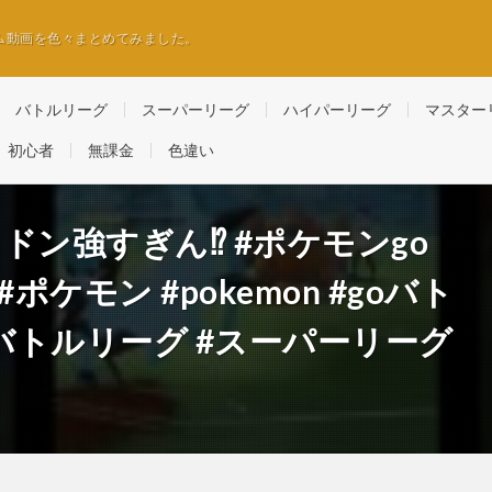
ム動画を色々まとめてみました。
バトルリーグ
スーパーリーグ
ハイパーリーグ
マスター
初心者
無課金
色違い
ン強すぎん⁉︎ #ポケモンgo
vp #ポケモン #pokemon #goバト
oバトルリーグ #スーパーリーグ