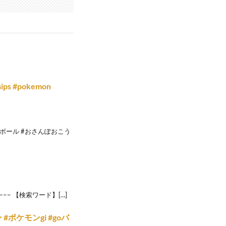
s #pokemon
スターボール #おさんぽおこう
−−−−−− 【検索ワード】[…]
ケモンgi #goバ