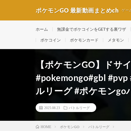
ポケモンGO 最新動画まとめch
ゲー
ホーム
無課金でポケコインをGETする裏ワザ
ポケコイン
ポケモンカード
メタモン
【ポケモンGO】ドサイド
#pokemongo#gbl #p
ルリーグ #ポケモンg
2025.08.23
バトルリーグ
ポケモンGO
バトルリーグ
HOME