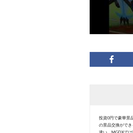
投資0円で豪華景品
の景品交換ができ
違い、MGDXでは