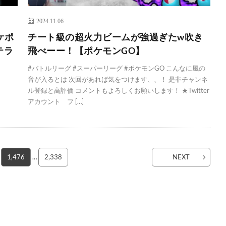
2024.11.06
ケポ
チート級の超火力ビームが強過ぎたw吹き
テラ
飛べーー！【ポケモンGO】
#バトルリーグ #スーパーリーグ #ポケモンGO こんなに風の
音が入るとは 次回があれば気をつけます、、！ 是非チャンネ
ル登録と高評価 コメントもよろしくお願いします！ ★Twitter
アカウント フ […]
1,476
…
2,338
NEXT