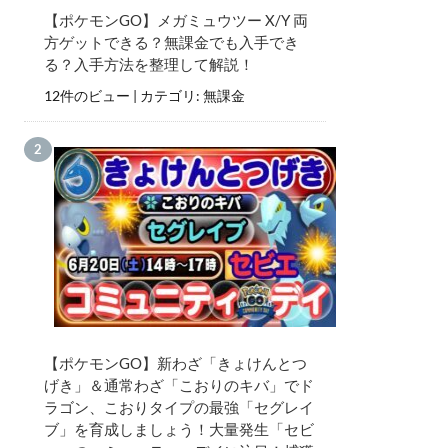
【ポケモンGO】メガミュウツー X/Y 両
方ゲットできる？無課金でも入手でき
る？入手方法を整理して解説！
12件のビュー
|
カテゴリ:
無課金
【ポケモンGO】新わざ「きょけんとつ
げき」＆通常わざ「こおりのキバ」でド
ラゴン、こおりタイプの最強「セグレイ
ブ」を育成しましょう！大量発生「セビ