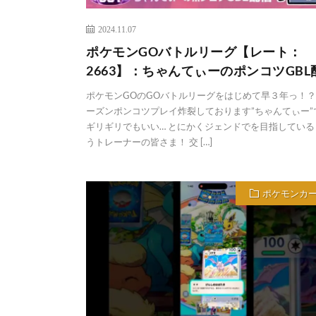
2024.11.07
ポケモンGOバトルリーグ【レート：
2663】：ちゃんてぃーのポンコツGBL
ポケモンGOのGOバトルリーグをはじめて早３年っ！？
ーズンポンコツプレイ炸裂しております”ちゃんてぃー”
ギリギリでもいい… とにかくジェンドでを目指している
うトレーナーの皆さま！ 交 […]
ポケモンカ