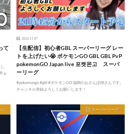
2024.11.07
って
【生配信】初心者GBL スーパーリーグ レー
トを上げたい😭 ポケモンGO GBL GBL PvP
pokemonGO Japan live 포켓몬고 スーパ
まし
ーリーグ
何卒ぉ
#pokemongo #gbl #ポケモンGO 福岡のおさんぽ姉さんです。
チャンネル登録よろしくお願いします！
違い
スーパーリーグ