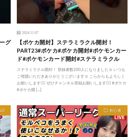
2024.11.07
ーグ
【ポケカ開封】ステラミラクル開封！
PART23#ポケカ#ポケカ開封#ポケモンカー
ド#ポケモンカード開封#ステラミラクル
ステラミラクル開封！ 登録者数200人になりました☺️ いつも
ご視聴いただきありがとうございます☺️ こらからもよろしく
お願いします🙇‍♀️ ぜひチャンネル登録お願いします🙇‍♀️ #ポケカ
#ポケカ開 […]
GO
初心者