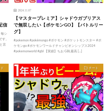
2024.11.07
【マスタープレミア】シャドウガブリアス
配信
で無双したい【ポケモンGO】【バトルリー
グ】
 毎シ
です。
#pokemon #pokémongo #ポケモン #ポケットモンスター #ポ
と言
ケモンgo #ポケモンワールドチャンピオンシップス2024
#pokemonworld #gbl 【実績】ちお GBL最高 […]
ード
チート