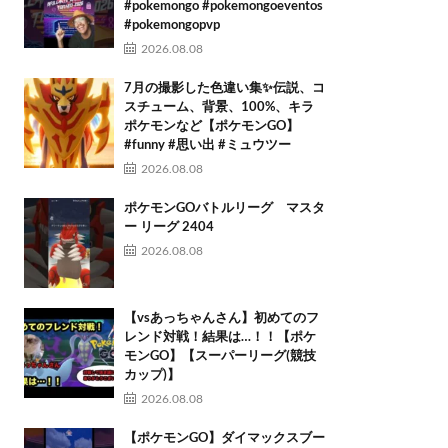
#pokemongo #pokemongoeventos
#pokemongopvp
2026.08.08
7月の撮影した色違い集✨伝説、コ
スチューム、背景、100%、キラ
ポケモンなど【ポケモンGO】
#funny #思い出 #ミュウツー
2026.08.08
ポケモンGOバトルリーグ マスタ
ー リーグ 2404
2026.08.08
【vsあっちゃんさん】初めてのフ
レンド対戦！結果は…！！【ポケ
モンGO】【スーパーリーグ(競技
カップ)】
2026.08.08
【ポケモンGO】ダイマックスブー