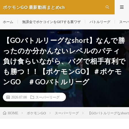
ポケモンGO 最新動画まとめch
ホーム
無課金でポケコインをGETする裏ワザ
バトルリーグ
スー
【GOバトルリーグなshort】なんで勝
ったのか分かんないレベルのパティ
負け食らいながら、バグで相手有利で
も勝つ！！【ポケモンGO】＃ポケモ
ンGO ＃GOバトルリーグ
2026.07.08
スーパーリーグ
ポケモンGO
スーパーリーグ
【GOバトルリーグなsh
HOME