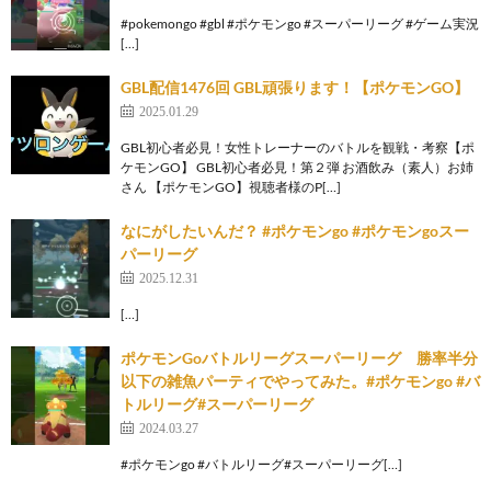
#pokemongo #gbl #ポケモンgo #スーパーリーグ #ゲーム実況
[…]
GBL配信1476回 GBL頑張ります！【ポケモンGO】
2025.01.29
GBL初心者必見！女性トレーナーのバトルを観戦・考察【ポ
ケモンGO】 GBL初心者必見！第２弾 お酒飲み（素人）お姉
さん 【ポケモンGO】視聴者様のP[…]
なにがしたいんだ？ #ポケモンgo #ポケモンgoスー
パーリーグ
2025.12.31
[…]
ポケモンGoバトルリーグスーパーリーグ 勝率半分
以下の雑魚パーティでやってみた。#ポケモンgo #バ
トルリーグ#スーパーリーグ
2024.03.27
#ポケモンgo #バトルリーグ#スーパーリーグ[…]