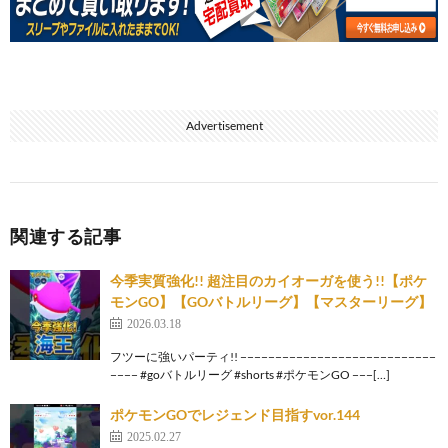
Advertisement
関連する記事
今季実質強化!! 超注目のカイオーガを使う!!【ポケ
モンGO】【GOバトルリーグ】【マスターリーグ】
2026.03.18
フツーに強いパーティ!! −−−−−−−−−−−−−−−−−−−−−−−−−−−−
−−−− #goバトルリーグ #shorts #ポケモンGO −−−[…]
ポケモンGOでレジェンド目指すvor.144
2025.02.27