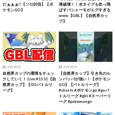
だぁぁぁ!!【ソロ討伐】【ポ
境破壊！！水タイプも吹っ飛
ケモンGO】
ばすバシャーモがエグすぎる
www【GBL】【自然界カッ
プ】
2026.08.06
2026.08.05
自然界カップの環境をチェッ
【自然界カップ】引き先のル
クしていく！ Live #1531【自
ンパッパが強い！【ポケモン
然界カップ】【GOバトルリ
GO】【バトルリーグ】
ーグ】
#shorts #ポケモンgo #goバ
トルリーグ #gbl #スーパーリ
ーグ #pokemongo