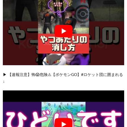
▶︎ 【速報注意】怖😱危険⚠️【ポケモンGO】#ロケット団に囲まれる
↓