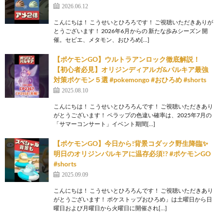
2026.06.12
こんにちは！ こうせいとひろろです！ ご視聴いただきありが
とうございます！ 2026年6月からの 新たな歩みシーズン 開
催。セビエ、メタモン、おひろめ[…]
【ポケモンGO】ウルトラアンロック徹底解説！
【初心者必見】オリジンディアルガ&パルキア最強
対策ポケモン５選 #pokemongo #おひろめ #shorts
2025.08.10
こんにちは！ こうせいとひろろんです！ ご視聴いただきあり
がとうございます！ ペラップの色違い確率は、2025年7月の
「サマーコンサート」イベント期間[…]
【ポケモンGO】今日から!背景コダック野生降臨✨
明日のオリジンパルキアに温存必須!? #ポケモンGO
#shorts
2025.09.09
こんにちは！ こうせいとひろろんです！ ご視聴いただきあり
がとうございます！ ポケストップおひろめ」は土曜日から日
曜日および月曜日から火曜日に開催され[…]