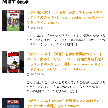
関連する記事
【ポケモンGO】サカキ戦、完勝！でもシャドウギ
ラティナのCPがヤバかった… #pokemongo #シャド
ウギラティナ #shorts
2025.08.14
こんにちは！ こうせいとひろろんです！ ご視聴いただきあり
がとうございます！ ペラップの色違い確率は、2025年7月の
「サマーコンサート」イベント期間[…]
【ポケモンGO】【速報】お得な新機能のリワード
ポイント集めて！リワードロードは順次実装予定！
ドラメシヤやメタモン出現中！ #pokemongo #リワ
ードポイント #リワードロード #shorts
2025.02.06
こんにちは！ こうせいとひろろんです！ ご視聴いただきあり
がとうございます！『Pokemon GO』：「ひとつながりの
空」の期間中、「ポケおひろめ」は[…]
【ポケモンGO】6/15から神週間！アメXL確定だら
けのボーナス全部まとめ！ #shorts