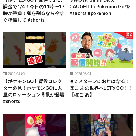
課金で1/4！今日の11時〜17
CAUGHT In Pokemon Go!✨
時が勝負！卵を割るなら今す
#shorts #pokemon
ぐ準備して #shorts
2026.08.06
2026.08.05
【ポケモンGO】背景コレク
＃2 メタモンにおれはなる！
ター必見！ポケモンGOに大
ぽこ あの世界へLET’s GO！！
量のロケーション背景が登場
【ぽこ あ】
#shorts