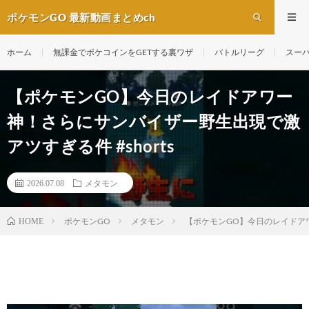
ポケモンGO 最新動画まとめch
ホーム
無課金でポケコインをGETする裏ワザ
バトルリーグ
スー
【ポケモンGO】今日のレイドアワー
神！さらにサンバイザー野生出現で激
アツすぎる件 #shorts
2026.07.08
メタモン
ポケモンGO
メタモン
【ポケモンGO】今日のレイドアワ
HOME