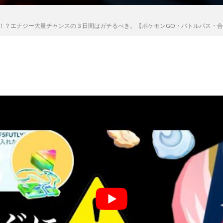
！？エナジー大量チャンスの３日間はガチるべき。【ポケモンGO・バトルパス・合体ネ