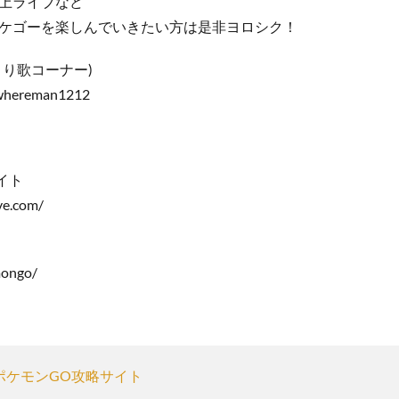
上ライブなど
ケゴーを楽しんでいきたい方は是非ヨロシク！
とり歌コーナー)
owhereman1212
イト
ve.com/
mongo/
ポケモンGO攻略サイト