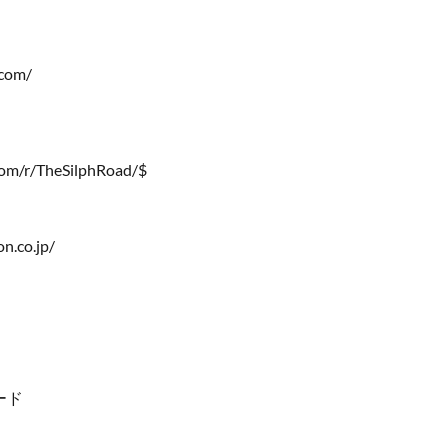
.com/
com/r/TheSilphRoad/$
n.co.jp/
ード