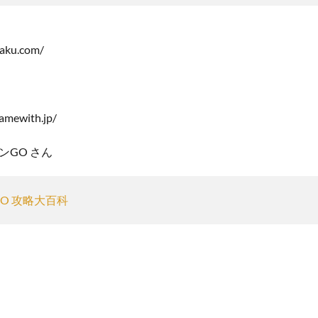
raku.com/
amewith.jp/
ンGO さん
O 攻略大百科