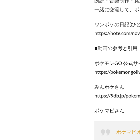
朗読・音楽制作・路
一緒に交流して、ポ
ワンポケの日記(ひ
https://note.com/n
■動画の参考と引用
ポケモンGO 公式サ
https://pokemongoli
みんポケさん
https://9db.jp/poke
ポケマピさん
ポケマピ 