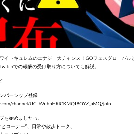
ワイトキュレムのエナジー大チャンス！GOフェスグローバルと
witchでの報酬の受け取り方についても解説。
ど
ンバーシップ登録
be.com/channel/UCJbVubpHRiCKMQt8OYZ_aMQ/join
プを始めましたっ。
ごとコーナー”、日常や散歩トーク、