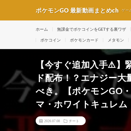
ポケモンGO 最新動画まとめch
ゲー
ホーム
無課金でポケコインをGETする裏ワザ
ポケコイン
ポケモンカード
メタモン
【今すぐ追加入手⚠️】
ド配布！？エナジー大
べき。【ポケモンGO
マ・ホワイトキュレム・P
2026.07.08
チート