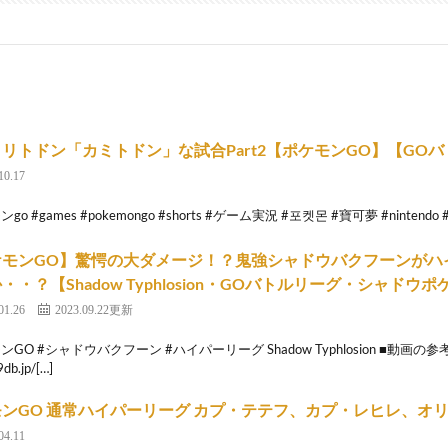
リトドン「カミトドン」な試合Part2【ポケモンGO】【GO
10.17
o #games #pokemongo #shorts #ゲーム実況 #포켓몬 #寶可夢 #nintendo #sh
ケモンGO】驚愕の大ダメージ！？鬼強シャドウバクフーンがハ
・・？【Shadow Typhlosion・GOバトルリーグ・シャドウ
01.26
2023.09.22更新
ンGO #シャドウバクフーン #ハイパーリーグ Shadow Typhlosion ■動画の
9db.jp/[…]
ンGO 通常ハイパーリーグ カプ・テテフ、カプ・レヒレ、オ
04.11