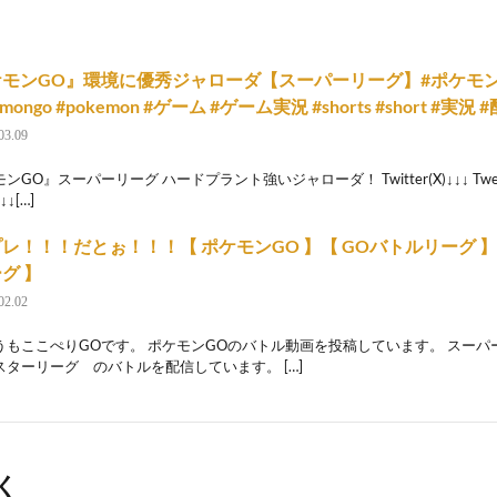
モンGO』環境に優秀ジャローダ【スーパーリーグ】#ポケモンg
emongo #pokemon #ゲーム #ゲーム実況 #shorts #short #実況 
03.09
GO』スーパーリーグ ハードプラント強いジャローダ！ Twitter(X)↓↓↓ Tweets 
↓↓[…]
レ！！！だとぉ！！！【 ポケモンGO 】【 GOバトルリーグ 】【
グ 】
02.02
うもここぺりGOです。 ポケモンGOのバトル動画を投稿しています。 スー
スターリーグ のバトルを配信しています。 […]
く