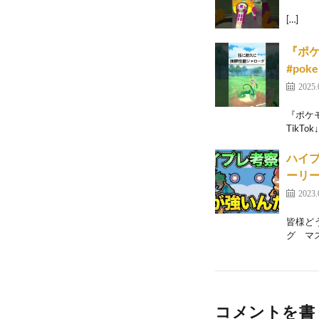
[…]
『ポケ
#pok
2025.
『ポケモン
TikTok↓
ハイプ
ーリー
2023.
皆様ど
グ マ
コメントを書