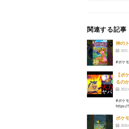
関連する記事
神のト
2025.
#ポケモンg
【ポ
るのか
2022.
#ポケモ
https://
ポケモ
2026.