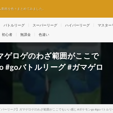
ム動画を色々まとめてみました。
バトルリーグ
スーパーリーグ
ハイパーリーグ
マスター
初心者
無課金
色違い
マゲロゲのわざ範囲がここで
o #goバトルリーグ #ガマゲロ
イパーリーグ】ガマゲロゲのわざ範囲がここでもいい感じ #ポケモンgo #goバトルリ