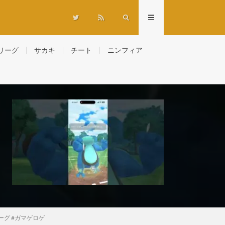
リーグ
サカキ
チート
ニンフィア
ーグ #ガマゲロゲ