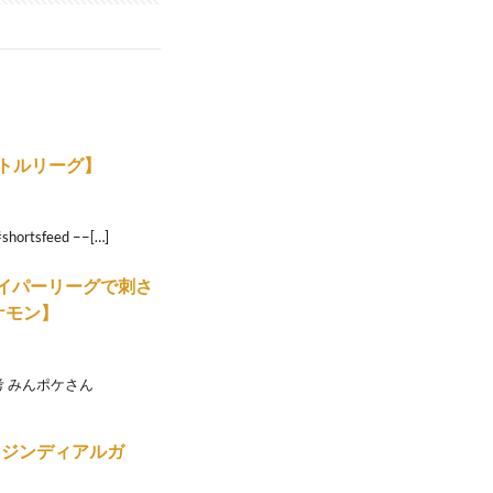
バトルリーグ】
ortsfeed −−[…]
イパーリーグで刺さ
ポケモン】
参考 みんポケさん
リジンディアルガ