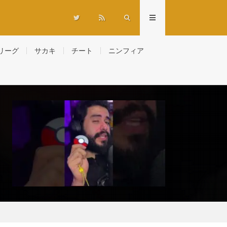
リーグ
サカキ
チート
ニンフィア