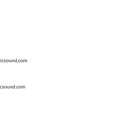
emicsound.com
micsound.com