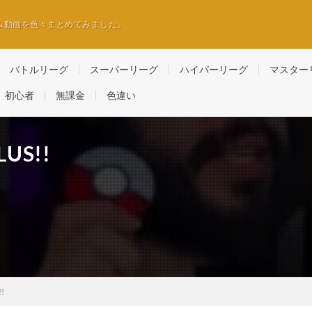
ム動画を色々まとめてみました。
バトルリーグ
スーパーリーグ
ハイパーリーグ
マスター
初心者
無課金
色違い
LUS!!
!