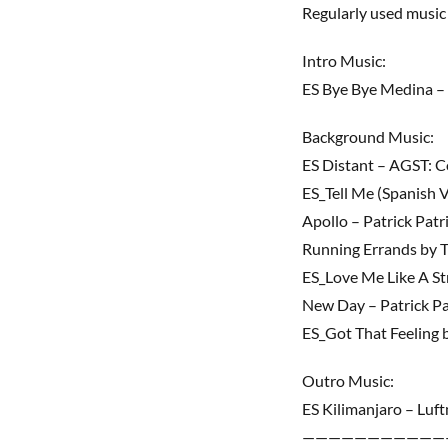
Regularly used music 
Intro Music:
ES Bye Bye Medina –
Background Music:
ES Distant – AGST: 
ES_Tell Me (Spanish 
Apollo – Patrick Patr
Running Errands by T
ES_Love Me Like A St
New Day – Patrick Pa
ES_Got That Feeling
Outro Music:
ES Kilimanjaro – Lu
———————————