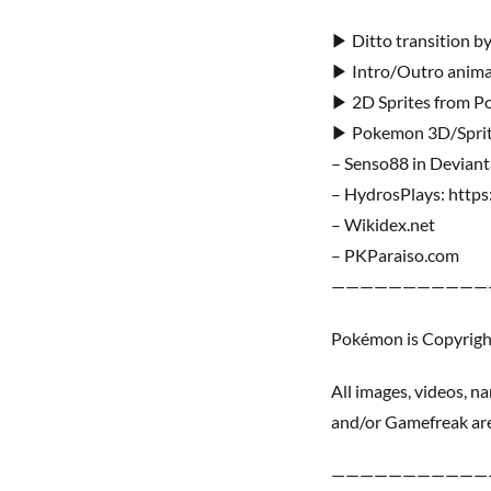
▶ Ditto transition by
▶ Intro/Outro animat
▶ 2D Sprites from
▶ Pokemon 3D/Sprit
– Senso88 in Deviant
– HydrosPlays: https
– Wikidex.net
– PKParaiso.com
———————————
Pokémon is Copyrig
All images, videos,
and/or Gamefreak are
———————————