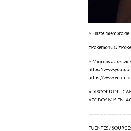
⭐ Hazte miembro del
#PokemonGO #Pok
⭐ Mira mis otros cana
https://www.youtub
https://www.youtu
⭐DISCORD DEL CANAL:
⭐TODOS MIS ENLACES:
———————————
FUENTES / SOURCE