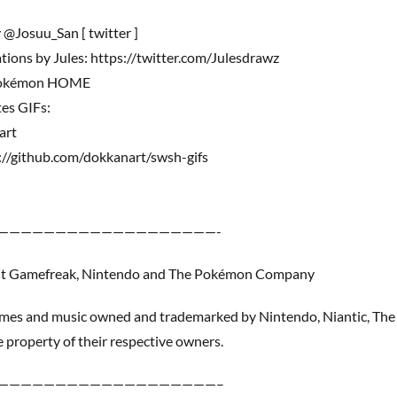
 @Josuu_San [ twitter ]
ions by Jules: https://twitter.com/Julesdrawz
 Pokémon HOME
es GIFs:
art
://github.com/dokkanart/swsh-gifs
———————————————————-
ht Gamefreak, Nintendo and The Pokémon Company
 names and music owned and trademarked by Nintendo, Niantic, 
 property of their respective owners.
———————————————————–