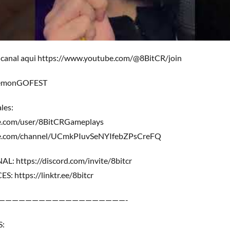
 canal aqui https://www.youtube.com/@8BitCR/join
emonGOFEST
les:
e.com/user/8BitCRGameplays
be.com/channel/UCmkPIuvSeNYIfebZPsCreFQ
 https://discord.com/invite/8bitcr
 https://linktr.ee/8bitcr
———————————————————-
S: