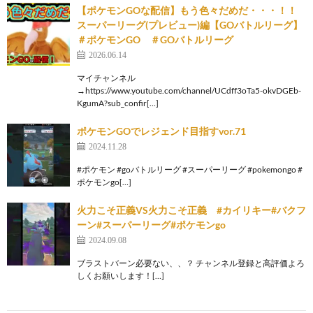
【ポケモンGOな配信】もう色々だめだ・・・！！
スーパーリーグ(プレビュー)編【GOバトルリーグ】
＃ポケモンGO ＃GOバトルリーグ
2026.06.14
マイチャンネル
→https://www.youtube.com/channel/UCdff3oTa5-okvDGEb-
KgumA?sub_confir[…]
ポケモンGOでレジェンド目指すvor.71
2024.11.28
#ポケモン #goバトルリーグ #スーパーリーグ #pokemongo #
ポケモンgo[…]
火力こそ正義VS火力こそ正義 #カイリキー#バクフ
ーン#スーパーリーグ#ポケモンgo
2024.09.08
ブラストバーン必要ない、、？ チャンネル登録と高評価よろ
しくお願いします！[…]