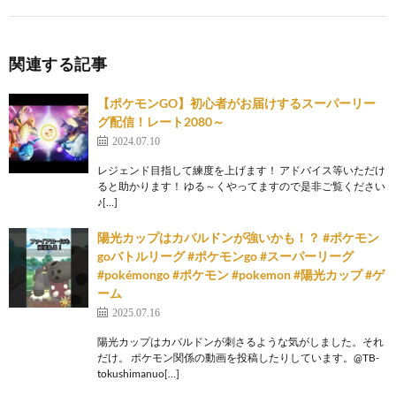
関連する記事
【ポケモンGO】初心者がお届けするスーパーリー
グ配信！レート2080～
2024.07.10
レジェンド目指して練度を上げます！ アドバイス等いただけ
ると助かります！ ゆる～くやってますので是非ご覧ください
♪[…]
陽光カップはカバルドンが強いかも！？ #ポケモン
goバトルリーグ #ポケモンgo #スーパーリーグ
#pokémongo #ポケモン #pokemon #陽光カップ #ゲ
ーム
2025.07.16
陽光カップはカバルドンが刺さるような気がしました。それ
だけ。 ポケモン関係の動画を投稿したりしています。@TB-
tokushimanuo[…]