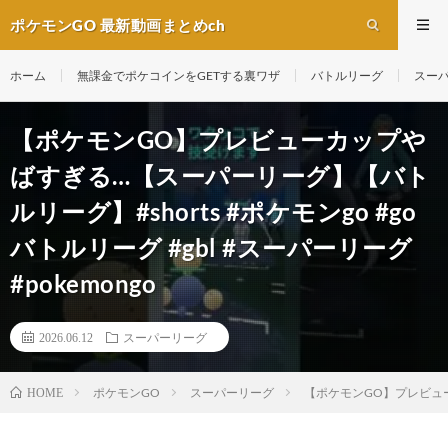
ポケモンGO 最新動画まとめch
ホーム
無課金でポケコインをGETする裏ワザ
バトルリーグ
スー
【ポケモンGO】プレビューカップや
ばすぎる…【スーパーリーグ】【バト
ルリーグ】#shorts #ポケモンgo #go
バトルリーグ #gbl #スーパーリーグ
#pokemongo
2026.06.12
スーパーリーグ
ポケモンGO
スーパーリーグ
【ポケモンGO】プレビューカッ
HOME