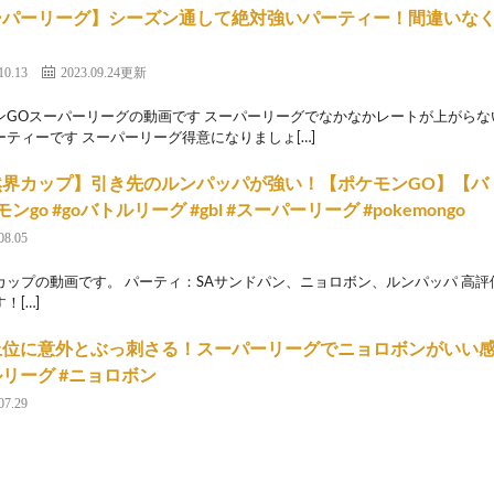
ーパーリーグ】シーズン通して絶対強いパーティー！間違いな
10.13
2023.09.24更新
ンGOスーパーリーグの動画です スーパーリーグでなかなかレートが上がら
ーティーです スーパーリーグ得意になりましょ[…]
界カップ】引き先のルンパッパが強い！【ポケモンGO】【バトルリ
ンgo #goバトルリーグ #gbl #スーパーリーグ #pokemongo
08.05
カップの動画です。 パーティ：SAサンドパン、ニョロボン、ルンパッパ 高
！[…]
位に意外とぶっ刺さる！スーパーリーグでニョロボンがいい感じ #
リーグ #ニョロボン
07.29