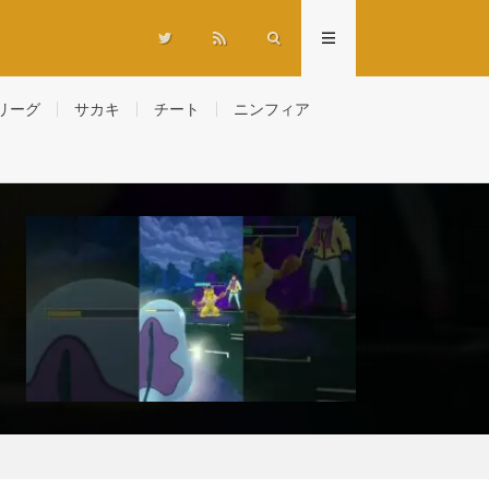
リーグ
サカキ
チート
ニンフィア