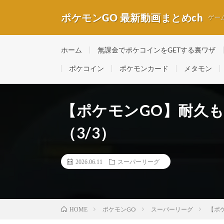
ポケモンGO 最新動画まとめch
ゲー
ホーム
無課金でポケコインをGETする裏ワザ
ポケコイン
ポケモンカード
メタモン
【ポケモンGO】耐久
（3/3）
2026.06.11
スーパーリーグ
ポケモンGO
スーパーリーグ
【ポ
HOME