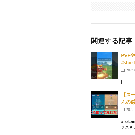
関連する記事
PVP
#shor
2024.
[…]
【ス
んの厳
2022.
#pok
クス #