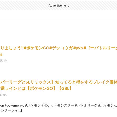
Advertisement
やりましょう‼︎#ポケモンGO#ゲッコウガ #pvp #ゴーバトルリ
ts
05.19
ーパーリーグとSLリミックス】知ってると得をするブレイク個
選ラインとは【ポケモンGO】【GBL】
12.05
emon #pokémongo #ポケモン #ポケットモンスター #バトルリーグ #ポケモ
ランターン #[…]