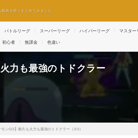
ム動画を色々まとめてみました。
バトルリーグ
スーパーリーグ
ハイパーリーグ
マスター
初心者
無課金
色違い
も火力も最強のトドクラー
ケモンGO】耐久も火力も最強のトドクラー（3/3）