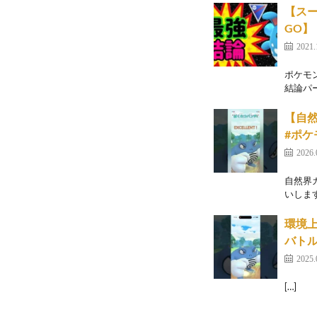
【ス
GO】
2021.
ポケモ
結論パ
【自然
#ポケモ
2026.
自然界
いします
環境上
バトル
2025.
[…]