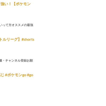
く強い！【ポケモン
ないって方オススメの最強
ーグ】#shorts
評価・チャンネル登録お願
ポケモンgo #go