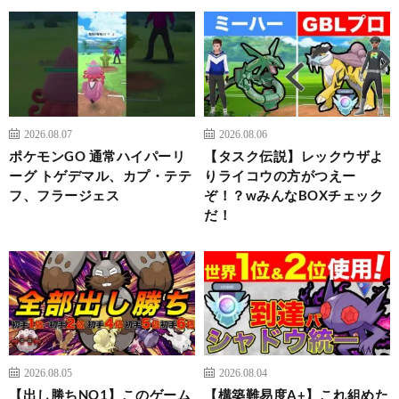
2026.08.07
2026.08.06
ポケモンGO 通常ハイパーリ
【タスク伝説】レックウザよ
ーグ トゲデマル、カプ・テテ
りライコウの方がつえー
フ、フラージェス
ぞ！？wみんなBOXチェック
だ！
2026.08.05
2026.08.04
【出し勝ちNO1】このゲーム
【構築難易度A+】これ組めた