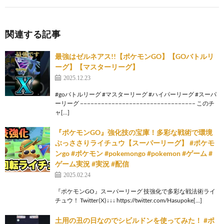
関連する記事
最強はゼルネアス!!【ポケモンGO】【GOバトルリ
ーグ】【マスターリーグ】
2025.12.23
#goバトルリーグ #マスターリーグ #ハイパーリーグ #スーパ
ーリーグ −−−−−−−−−−−−−−−−−−−−−−−−−−−−−−−−− このチ
ャ[…]
『ポケモンGO』強化技の宝庫！多彩な戦術で環境
ぶっささりライチュウ【スーパーリーグ】 #ポケモ
ンgo #ポケモン #pokemongo #pokemon #ゲーム #
ゲーム実況 #実況 #配信
2025.02.24
『ポケモンGO』スーパーリーグ 技強化で多彩な戦法術ライ
チュウ！ Twitter(X)↓↓↓ https://twitter.com/Hasupoke[…]
土用の丑の日なのでシビルドンを使ってみた！ #ポ