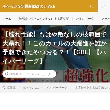
ポケモンGO 最新動画まとめch
ホーム
無課金でポケコインをGETする裏ワザ
バトルリーグ
スー
【壊れ性能】もはや敵なしの技範囲で
大暴れ！！このカエルの大躍進を誰か
予想できたやつおる？！【GBL】【ハ
イパーリーグ】
2026.06.11
ハイパーリーグ
ポケモンGO
ハイパーリーグ
【壊れ性能】もはや敵なし
HOME