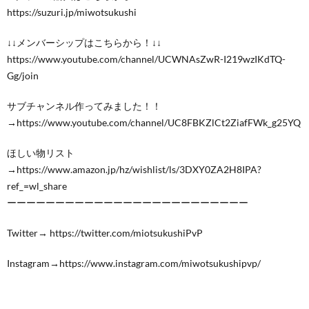
https://suzuri.jp/miwotsukushi
↓↓メンバーシップはこちらから！↓↓
https://www.youtube.com/channel/UCWNAsZwR-I219wzIKdTQ-
Gg/join
サブチャンネル作ってみました！！
→https://www.youtube.com/channel/UC8FBKZlCt2ZiafFWk_g25YQ
ほしい物リスト
→https://www.amazon.jp/hz/wishlist/ls/3DXY0ZA2H8IPA?
ref_=wl_share
ーーーーーーーーーーーーーーーーーーーーーーーーー
Twitter→ https://twitter.com/miotsukushiPvP
Instagram→https://www.instagram.com/miwotsukushipvp/