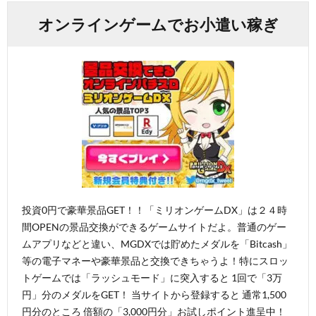
オンラインゲームでお小遣い稼ぎ
投資0円で豪華景品GET！！「ミリオンゲームDX」は２４時
間OPENの景品交換ができるゲームサイトだよ。普通のゲー
ムアプリなどと違い、MGDXでは貯めたメダルを「Bitcash」
等の電子マネーや豪華景品と交換できちゃうよ！特にスロッ
トゲームでは「ラッシュモード」に突入すると 1回で「3万
円」分のメダルをGET！ 当サイトから登録すると 通常1,500
円分のところ 倍額の「3,000円分」お試しポイント進呈中！