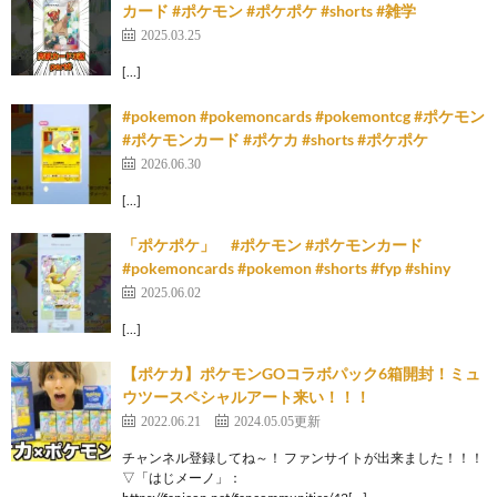
カード #ポケモン #ポケポケ #shorts #雑学
2025.03.25
[…]
#pokemon #pokemoncards #pokemontcg #ポケモン
#ポケモンカード #ポケカ #shorts #ポケポケ
2026.06.30
[…]
「ポケポケ」 #ポケモン #ポケモンカード
#pokemoncards #pokemon #shorts #fyp #shiny
2025.06.02
[…]
【ポケカ】ポケモンGOコラボパック6箱開封！ミュ
ウツースペシャルアート来い！！！
2022.06.21
2024.05.05更新
チャンネル登録してね～！ ファンサイトが出来ました！！！
▽「はじメーノ」：