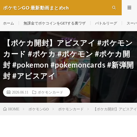
ポケモンGO 最新動画まとめch
ホーム
無課金でポケコインをGETする裏ワザ
バトルリーグ
スー
【ポケカ開封】アビスアイ #ポケモン
カード #ポケカ #ポケモン #ポケカ開
封 #pokemon #pokemoncards #新弾開
封 #アビスアイ
2026.06.11
ポケモンカード
ポケモンGO
ポケモンカード
【ポケカ開封】アビスアイ #ポ
HOME