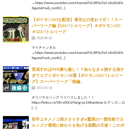
→https://www.youtube.com/channel/UCdff3oTa5-okvDGEb-
KgumA?sub_confir[…]
【ポケモンGOな配信】適当なの使おうぜ！！スー
パーリーグ編【GOバトルリーグ】＃ポケモンGO
＃GOバトルリーグ
2026.06.02
マイチャンネル
→https://www.youtube.com/channel/UCdff3oTa5-okvDGEb-
KgumA?sub_confir[…]
育成すれば99%勝ち越し！？知らなきゃ損する強す
ぎてエグイポケモン18選【ポケモンGOバトルリー
グ】スーパーリーグ「後編」
2023.01.18
オリジナルソング リリースしました！！
https://linkco.re/VErv00Cd?lang=ja 24Rainbow Jr.グッズ↓↓ ロ
[…]
初手ユキメノコ刺ささりすぎw驚異の一貫性能でヨ
ルノズク環境に終わりを告げる殺戮の天使！このポ