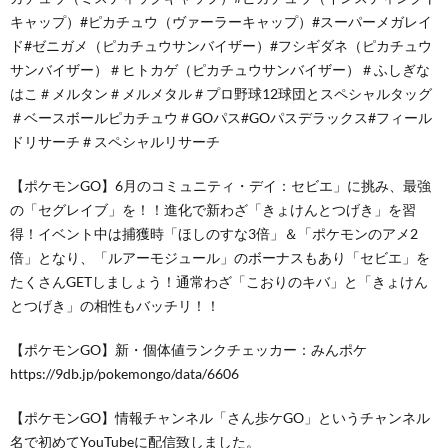
キャップ）#ピカチュウ（ヴァーラーキャップ）#スーパーメガレイ
ド#ゼニガメ（ピカチュウサンバイザー）#フシギダネ（ピカチュウ
サンバイザー）＃ヒトカゲ（ピカチュウサンバイザー）＃ふしぎな
はこ＃メルタン＃メルメタル＃プロ野球12球団とスペシャルタッグ
＃ベースボールピカチュウ＃GOパス#GOパスデラックス#フィール
ドリサーチ＃スペシャルリサーチ
【ポケモンGO】6月のコミュニティ・デイ：セビエ」に挑み、最強
の「セグレイブ」を！！進化で新わざ「きょけんとつげき」を習
得！イベント中は捕獲時「ほしのすな3倍」＆「ポケモンのアメ2
倍」となり、「ルアーモジュール」のボーナスもあり「セビエ」を
たくさんGETしましょう！通常わざ「こおりのキバ」と「きょけん
とつげき」の相性もバッチリ！！
【ポケモンGO】新・個体値ランクチェッカー：みんポケ
https://9db.jp/pokemongo/data/6606
【ポケモンGO】情報チャンネル「さん歩ケGO」というチャンネル
名で初めてYouTubeに配信致しました。