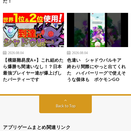
だ！
2026.08.04
2026.08.04
【構築難易度A+】これ組めた
色違い シャドウパルキア
ら爆勝ち間違いなし！？日本
終わり間際にやっと出てくれ
最強プレイヤー達が爆上げし
た ハイパーリーグで使えそ
たパーティーです
うな個体も ポケモンGO
Back to Top
アプリゲームまとめ関連リンク