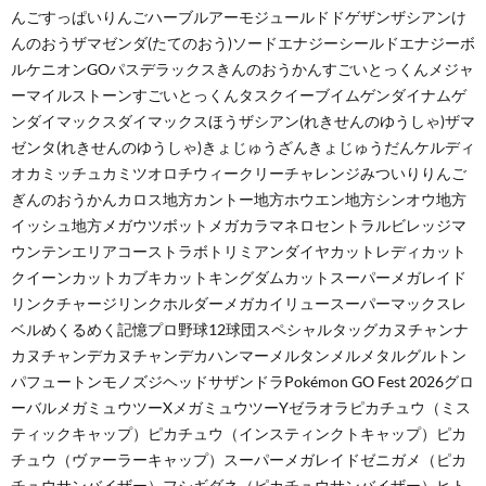
んごすっぱいりんごハーブルアーモジュールドドゲザンザシアンけ
んのおうザマゼンダ(たてのおう)ソードエナジーシールドエナジーボ
ルケニオンGOパスデラックスきんのおうかんすごいとっくんメジャ
ーマイルストーンすごいとっくんタスクイーブイムゲンダイナムゲ
ンダイマックスダイマックスほうザシアン(れきせんのゆうしゃ)ザマ
ゼンタ(れきせんのゆうしゃ)きょじゅうざんきょじゅうだんケルディ
オカミッチュカミツオロチウィークリーチャレンジみついりりんご
ぎんのおうかんカロス地方カントー地方ホウエン地方シンオウ地方
イッシュ地方メガウツボットメガカラマネロセントラルビレッジマ
ウンテンエリアコーストラボトリミアンダイヤカットレディカット
クイーンカットカブキカットキングダムカットスーパーメガレイド
リンクチャージリンクホルダーメガカイリュースーパーマックスレ
ベルめくるめく記憶プロ野球12球団スペシャルタッグカヌチャンナ
カヌチャンデカヌチャンデカハンマーメルタンメルメタルグルトン
パフュートンモノズジヘッドサザンドラPokémon GO Fest 2026グロ
ーバルメガミュウツーXメガミュウツーYゼラオラピカチュウ（ミス
ティックキャップ）ピカチュウ（インスティンクトキャップ）ピカ
チュウ（ヴァーラーキャップ）スーパーメガレイドゼニガメ（ピカ
チュウサンバイザー）フシギダネ（ピカチュウサンバイザー）ヒト