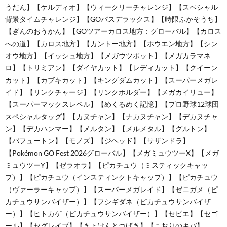
うだん】【ケルディオ】【ウィークリーチャレンジ】【スペシャル
背景タイムチャレンジ】【GOパスデラックス】【時限ふかそうち】
【ぎんのおうかん】【GOツアーカロス地方：グローバル】【カロス
への道】【カロス地方】【カントー地方】【ホウエン地方】【シン
オウ地方】【イッシュ地方】【メガウツボット】【メガカラマネ
ロ】【トリミアン】【ダイヤカット】【レディカット】【クイーン
カット】【カブキカット】【キングダムカット】【スーパーメガレ
イド】【リンクチャージ】【リンクホルダー】【メガカイリュー】
【スーパーマックスレベル】【めくるめく記憶】【プロ野球12球団
スペシャルタッグ】【カヌチャン】【ナカヌチャン】【デカヌチャ
ン】【デカハンマー】【メルタン】【メルメタル】【グルトン】
【パフュートン】【モノズ】【ジヘッド】【サザンドラ】
【Pokémon GO Fest 2026グローバル】【メガミュウツーX】【メガ
ミュウツーY】【ゼラオラ】【ピカチュウ（ミスティックキャッ
プ）】【ピカチュウ（インスティンクトキャップ）】【ピカチュウ
（ヴァーラーキャップ）】【スーパーメガレイド】【ゼニガメ（ピ
カチュウサンバイザー）】【フシギダネ（ピカチュウサンバイザ
ー）】【ヒトカゲ（ピカチュウサンバイザー）】【セビエ】【セゴ
ール】【セグレイブ】【きょけんとつげき】【こおりのキバ】