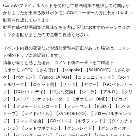
Canvaやファイナルカットを使用して動画編集の勉強して時間はか
かりましたが出来る限りポケモンGOのユーザーの方にわかりやすい
動画を作成していきます。
動画作成や動画編集に興味がある方は下記におすすめチャンネルの
リンクを貼りましたので是非ご視聴ください。
イベント内容の変更などや追加情報や訂正があった場合は、コメン
ト欄のトップに追記致します。
情報が違うと感じた場合、コメント欄の一番上をご確認下
【ポケモンGO】【さんぽけ】【sanpoke】【SANPOKE】【さん歩
ケ】【ポケモン】【Yahoo! JAPAN】【コミュニティデイ】【goバ
トルリーグ】【ロケット団】【サカキ】【ヤフー】【GOバトルリー
グ】【GOバトルデイ】【特別な交換】【シエラ】【アルロ】【クリ
フ】【スーパーロケットレーダー】【ポケモンHOME】【ピカブ
イ】【プロモーションコード】【フレーマン】【色違い】【ポケス
トップ】【レイドバトル】【SANPOKEGO】【グローバルチャレン
ジ】【フレンド交換】【GOバトル】【キラフレンド】【タイムチャ
レンジ】【シャドウポケモン】【ゲンシレイド】【ゲンシカイオー
ガ】【ゲンシグラードン】【ハイパーリーグ】【パートナーリサー