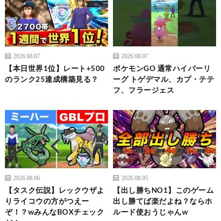
2026.08.07
2026.08.07
【本日世界1位】レート+500
ポケモンGO 通常ハイパーリ
のランク25達成構築見る？
ーグ トゲデマル、カプ・テテ
フ、フラージェス
2026.08.06
2026.08.05
【タスク伝説】レックウザよ
【出し勝ちNO1】このゲーム
りライコウの方がつえー
出し勝てば楽だよね？ならホ
ぞ！？wみんなBOXチェック
ルード使おうじゃんw