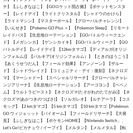
チ】【ふしぎなはこ】【GOロケット団占拠】【ポケットモンスタ
ー】【レイドデイ】【ライトクリスタル】【シャドウのかけら】
【ライトマシン】【マスターボール】【グローバルチャレンジ】
【いんせき】【Pokemo GO Plus ＋】【Pokemon Sleep】【リモート
レイドパス】【生息地ローテーション】【GOバトルウィークエン
ド】【メガシンカ】【ゲンシカイキ】【GOバトルウィーク】【GO
バトルデイ】【レイドデイ】【12kmタマゴ】【ディアルガ(オリジ
ンフォルム)】【パルキア(オリジンフォルム）】【ときのほうこう】
【あくうせつだん】【フィールド効果】【アンノーン】【ザルー
ド】【シャドウレイド】【コミュニティ・デイ：復刻】【ネクロズ
マ】【マーシャドー】【スペシャルリサーチ】【グローバルチャレ
ンジアリーナ】【生息地ローテーション】【アーゴヨン】【ベベノ
ム】【ウルトラビースト】【ネクロズマ(たそがれのたてがみ)】【ネ
クロズマ(あかつきのつばさ)】【ソルガレオ】【ルナアーラ】【コス
モッグ】【2 kmタマゴ】【5 kmタマゴ】【10 kmタマゴ【Pokémon
GO ウィジェッット【バイオーム】【フィールドリサーチ】【大発
見】【ふしぎなはこ】【ポケモンHOME】【Nintendo Switch」、
Let’s Go!ピカチュウ / イーブイ】【メルタン】【メルメタル】【転