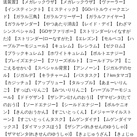
送装置】【メガレックウザ】【メガレックウザ】【ヴァーラー】
【インスティンクト】【ミスティック】【GOバトルウィークエン
ド】【ガラル三鳥】【ガラルフリーザー】【ガラルファイヤー】
【ガラルサンダー】【やつあたり消去】【レイド・デイ】【わざマ
シンスペシャル】【GOサファリボー】【ストリンダー(ハイなすが
た)】【ストリンダー(ローなすがた】【エレズン】【モルペコ】【ハ
ーブルアーモジュール】【キュレム】【レシラム】【ゼクロム】
【ブラックキュレム】【ホワイトキュレム】【ボルトエナジー】
【ブレイズエナジー】【フリーズボルト】【コールドフレア】【こ
ごえるせかい】【スペシャル背景】【アンノーン】【ジガルデのセ
ル】【ジガルデ】【キラチャーム】【パスタスク】【７kmタマゴ】
【カジッチュ】【アップリュー】【タルップル】【あまーいりん
ご】【すっぱいりんご】【みついりりんご】【ハーブルアーモジュ
ール】【ドドゲザン】【ザシアン(けんのおう)】【ザマゼンタ(たて
のおう)】【ソードエナジー】【シールドエナジー】【ボルケニオ
ン】【きんのおうかん】【すごいとっくん】【メジャーマイルスト
ーン】【すごいとっくんタスク】【ムゲンダイナ】【ムゲンダイマ
ックス】【ダイマックスほう】【ザシアン(れきせんのゆうしゃ)】
【ザマゼンタ(れきせんのゆうしゃ)】【きょじゅうざん】【きょじゅ