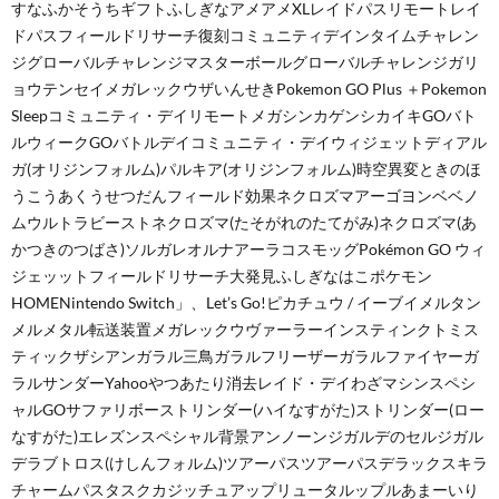
すなふかそうちギフトふしぎなアメアメXLレイドパスリモートレイ
ドパスフィールドリサーチ復刻コミュニティデインタイムチャレン
ジグローバルチャレンジマスターボールグローバルチャレンジガリ
ョウテンセイメガレックウザいんせきPokemon GO Plus ＋Pokemon
Sleepコミュニティ・デイリモートメガシンカゲンシカイキGOバト
ルウィークGOバトルデイコミュニティ・デイウィジェットディアル
ガ(オリジンフォルム)パルキア(オリジンフォルム)時空異変ときのほ
うこうあくうせつだんフィールド効果ネクロズマアーゴヨンベベノ
ムウルトラビーストネクロズマ(たそがれのたてがみ)ネクロズマ(あ
かつきのつばさ)ソルガレオルナアーラコスモッグPokémon GO ウィ
ジェッットフィールドリサーチ大発見ふしぎなはこポケモン
HOMENintendo Switch」、Let’s Go!ピカチュウ / イーブイメルタン
メルメタル転送装置メガレックウヴァーラーインスティンクトミス
ティックザシアンガラル三鳥ガラルフリーザーガラルファイヤーガ
ラルサンダーYahooやつあたり消去レイド・デイわざマシンスペシ
ャルGOサファリボーストリンダー(ハイなすがた)ストリンダー(ロー
なすがた)エレズンスペシャル背景アンノーンジガルデのセルジガル
デラブトロス(けしんフォルム)ツアーパスツアーパスデラックスキラ
チャームパスタスクカジッチュアップリュータルップルあまーいり