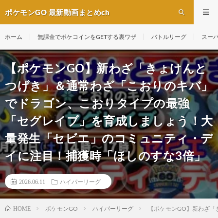
ポケモンGO 最新動画まとめch
ホーム
無課金でポケコインをGETする裏ワザ
バトルリーグ
スー
【ポケモンGO】新わざ「きょけんと
つげき」＆通常わざ「こおりのキバ」
でドラゴン、こおりタイプの最強
「セグレイブ」を育成しましょう！大
量発生「セビエ」のコミュニティ・デ
イに注目！捕獲時「ほしのすな3倍」
2026.06.11
ハイパーリーグ
ポケモンGO
ハイパーリーグ
【ポケモンGO】新わざ「
HOME