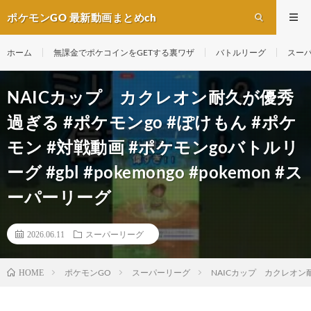
ポケモンGO 最新動画まとめch
ホーム
無課金でポケコインをGETする裏ワザ
バトルリーグ
スー
NAICカップ カクレオン耐久が優秀
過ぎる #ポケモンgo #ぽけもん #ポケ
モン #対戦動画 #ポケモンgoバトルリ
ーグ #gbl #pokemongo #pokemon #ス
ーパーリーグ
2026.06.11
スーパーリーグ
ポケモンGO
スーパーリーグ
NAICカップ カクレオン耐久
HOME