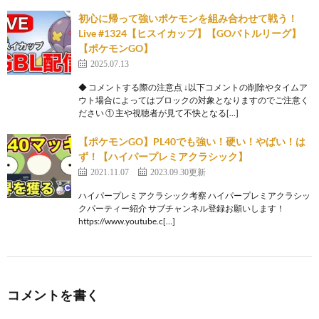
初心に帰って強いポケモンを組み合わせて戦う！
Live #1324【ヒスイカップ】【GOバトルリーグ】
【ポケモンGO】
2025.07.13
◆ コメントする際の注意点 ↓以下コメントの削除やタイムア
ウト場合によってはブロックの対象となりますのでご注意く
ださい ① 主や視聴者が見て不快となる[…]
【ポケモンGO】PL40でも強い！硬い！やばい！は
ず！【ハイパープレミアクラシック】
2021.11.07
2023.09.30更新
ハイパープレミアクラシック考察 ハイパープレミアクラシッ
クパーティー紹介 サブチャンネル登録お願いします！
https://www.youtube.c[…]
コメントを書く