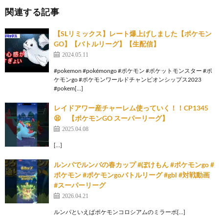
関連する記事
【SLリミックス】レート爆上げしました【ポケモン
GO】【バトルリーグ】【生配信】
2024.05.11
#pokemon #pokémongo #ポケモン #ポケットモンスター #ポ
ケモンgo #ポケモンワールドチャンピオンシップス2023
#pokem[…]
レイドアワー産チャーレム使っていく！！CP1345
😫 【ポケモンGO スーパーリーグ】
2025.04.08
[…]
ルンパでルンバの春カップ #ぽけもん #ポケモンgo #
ポケモン #ポケモンgoバトルリーグ #gbl #対戦動画
#スーパーリーグ
2026.04.21
ルンパといえばポケモンコロシアムのミラーボ[…]