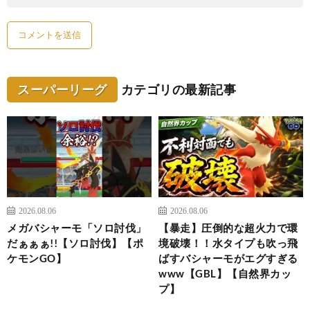
スーパーリーグ
カテゴリの最新記事
2026.08.06
2026.08.06
メガバシャーモ「ソロ討伐」
【暴走】圧倒的な超火力で環
だぁぁぁ!!【ソロ討伐】【ポ
境破壊！！水タイプも吹っ飛
ケモンGO】
ばすバシャーモがエグすぎる
www【GBL】【自然界カッ
プ】