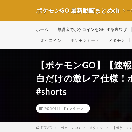
ポケモンGO 最新動画まとめch
ゲー
ホーム
無課金でポケコインをGETする裏ワザ
ポケコイン
ポケモンカード
メタモン
【ポケモンGO】【速
白だけの激レア仕様！
#shorts
2026.06.11
メタモン
ポケモンGO
メタモン
【ポケモンG
HOME