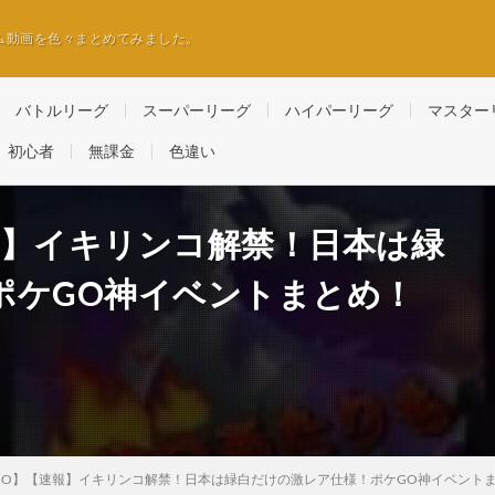
ム動画を色々まとめてみました。
バトルリーグ
スーパーリーグ
ハイパーリーグ
マスター
初心者
無課金
色違い
報】イキリンコ解禁！日本は緑
ポケGO神イベントまとめ！
O】【速報】イキリンコ解禁！日本は緑白だけの激レア仕様！ポケGO神イベントまとめ！