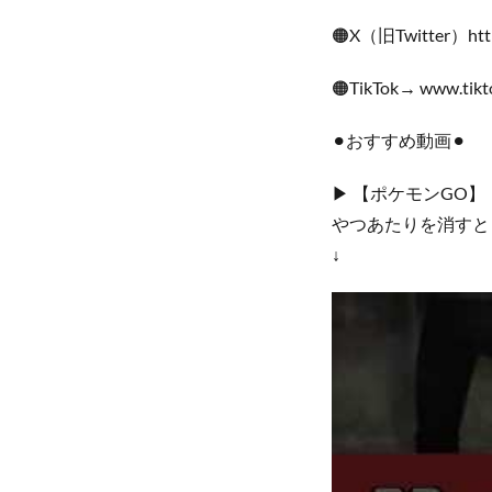
🟠X（旧Twitter）https
🟠TikTok→ www.tikt
⚫︎おすすめ動画⚫︎
▶︎ 【ポケモンGO
やつあたりを消すと
↓