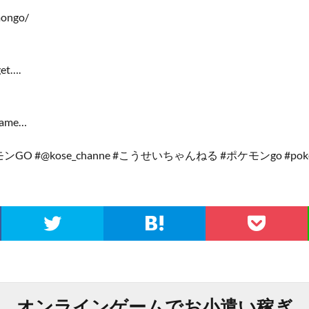
mongo/
et….
game…
ケモンGO #@kose_channe #こうせいちゃんねる #ポケモンgo #pok
オンラインゲームでお小遣い稼ぎ