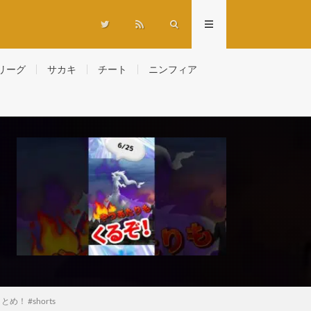
リーグ
サカキ
チート
ニンフィア
 #shorts