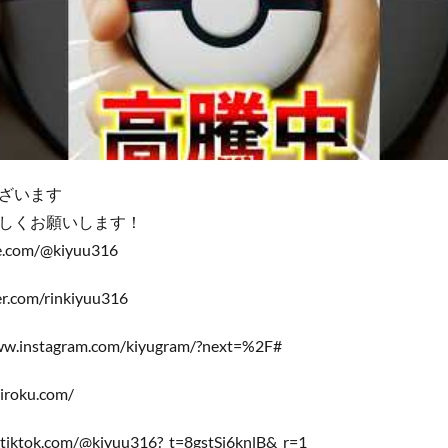
ざいます
しくお願いします！
e.com/@kiyuu316
ter.com/rinkiyuu316
www.instagram.com/kiyugram/?next=%2F#
iroku.com/
w.tiktok.com/@kiyuu316?_t=8gstSj6knlB&_r=1