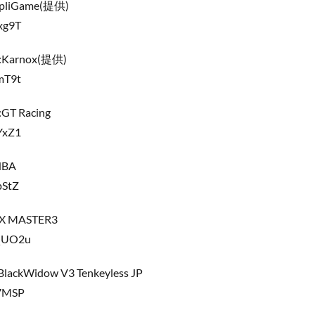
pliGame(提供)
xg9T
rnox(提供)
mT9t
 Racing
YxZ1
NBA
pStZ
X MASTER3
QQUO2u
ckWidow V3 Tenkeyless JP
47MSP