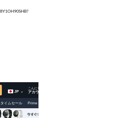
8Y1OH90SHB?