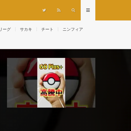
リーグ
サカキ
チート
ニンフィア