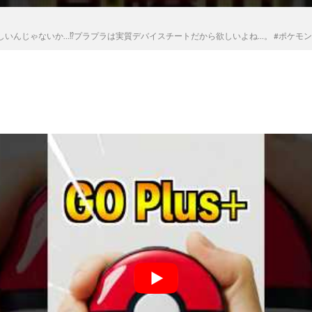
いんじゃないか…⁉︎プラプラは実質デバイスチートだから欲しいよね…。 #ポケモン #ポケg