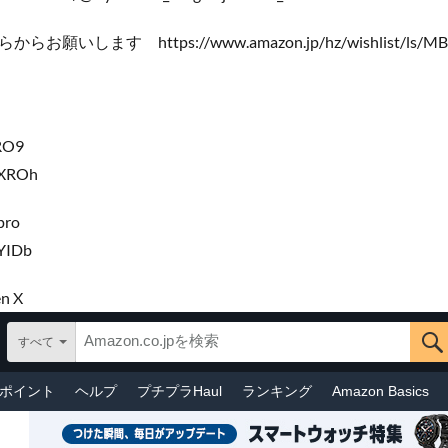
いします https://www.amazon.jp/hz/wishlist/ls/MB
RO9
NXROh
pro
wYIDb
n X