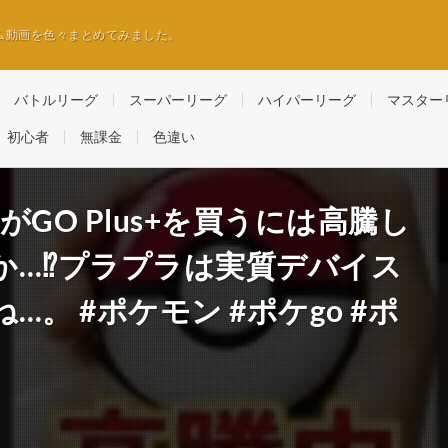
ム動画を色々まとめてみました。
バトルリーグ
スーパーリーグ
ハイパーリーグ
マスター
初心者
無課金
色違い
GO Plus+を買うには高騰し
…⁉︎プラプラは実質デバイス
。 #ポケモン #ポケgo #ポ