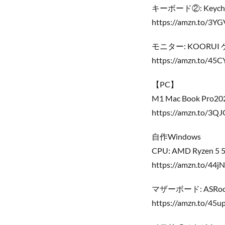
キーボード②: Keychr
https://amzn.to/3Y
モニター: KOORU
https://amzn.to/45C
【PC】
M1 Mac Book Pro20
https://amzn.to/3Q
自作Windows
CPU: AMD Ryzen 5 
https://amzn.to/44j
マザーボード: ASRock 
https://amzn.to/45u