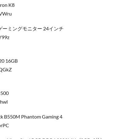
on K8
GVWru
I ゲーミングモニター 24インチ
Y99z
20 16GB
JQGkZ
5500
Nhwl
B550M Phantom Gaming 4
prPC