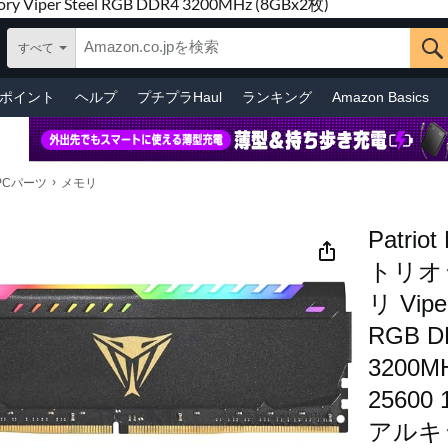
ry Viper Steel RGB DDR4 3200MHz (8GBx2枚)