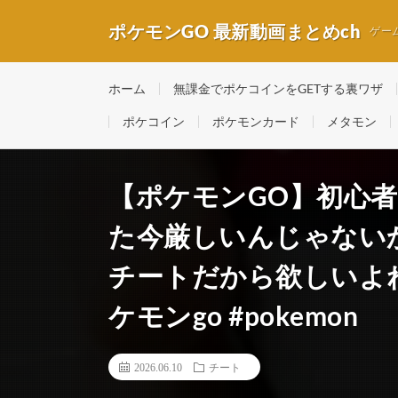
ポケモンGO 最新動画まとめch
ゲー
ホーム
無課金でポケコインをGETする裏ワザ
ポケコイン
ポケモンカード
メタモン
【ポケモンGO】初心者が
た今厳しいんじゃないか
チートだから欲しいよね…
ケモンgo #pokemon
2026.06.10
チート