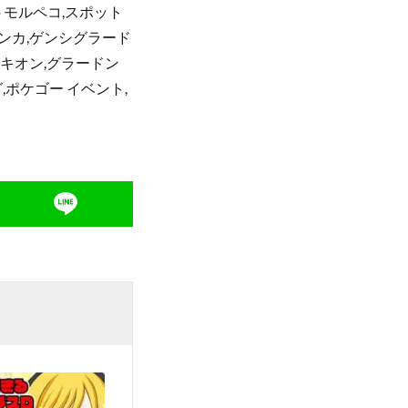
o モルペコ,スポット
ンカ,ゲンシグラード
ラキオン,グラードン
グ,ポケゴー イベント,