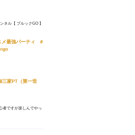
のチャンネル【 ブルックGO 】
スメ最強パーティ #
ngo
三家PT（第一世
go 初心者ですが楽しんでやっ