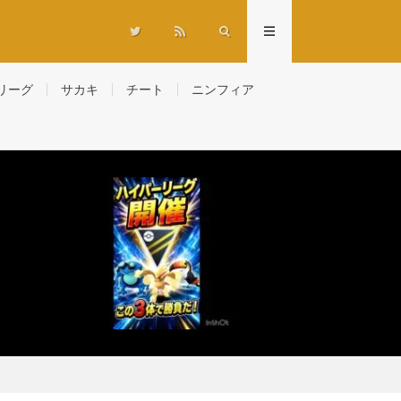
リーグ
サカキ
チート
ニンフィア