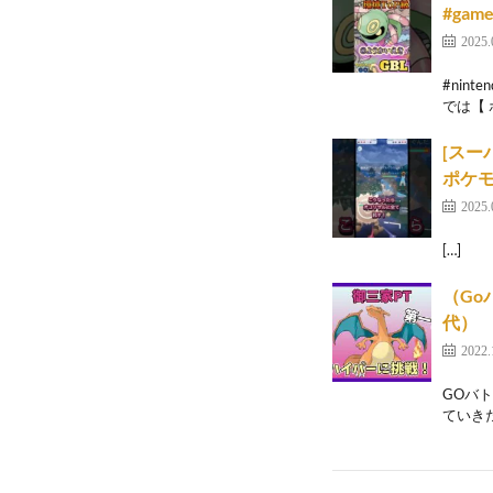
#game
2025.
#nint
では【 ポ
[スー
ポケモン
2025.
[…]
（G
代） 
2022.
GOバト
ていきた