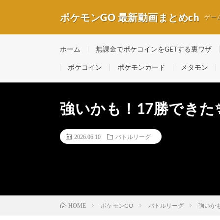
ポケモンGO 最新動画まとめch
ゲー
ホーム
無課金でポケコインをGETする裏ワザ
ポケコイン
ポケモンカード
メタモン
強いかも！17勝できた
2026.06.10
バトルリーグ
ポケモンGO
バトルリーグ
強いかも
HOME