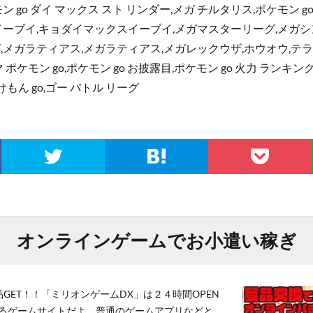
ン go ダイ マックス スト リンダー,メガ チルタリス,ポケモン g
イーブイ,キョダイマックスイーブイ,メガマスターリーグ,メガシ
,メガラティアス,メガラティアス,メガレックウザ,ホウオウ,テ
 ポケモン go,ポケモン go お披露目,ポケモン go 火力 ランキン
ぽけもん go,ゴー バトル リーグ
オンラインゲームでお小遣い稼ぎ
GET！！「ミリオンゲームDX」は２４時間OPEN
るゲームサイトだよ。普通のゲームアプリなどと