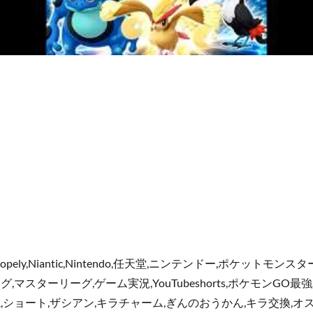
pely,Niantic,Nintendo,任天堂,ニンテンドー,ポケットモン
,マスターリーグ,ゲーム実況,YouTubeshorts,ポケモンGO最
,ショート,ザシアン,キラチャーム,ぎんのおうかん,キラ交換,オス