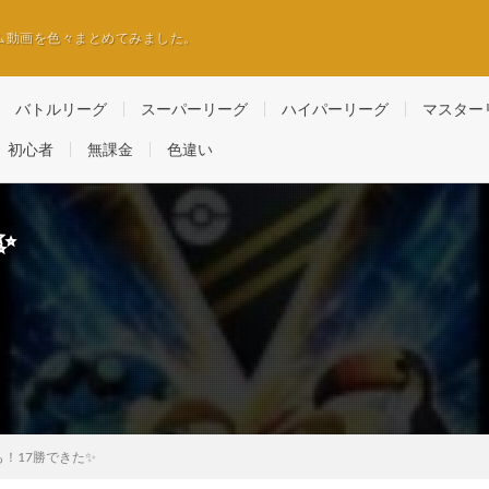
ム動画を色々まとめてみました。
バトルリーグ
スーパーリーグ
ハイパーリーグ
マスター
初心者
無課金
色違い
✨
！17勝できた✨