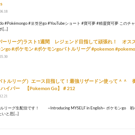
s
06.18
endo #Pokémongo #포켓몬go #YouTubeショート #寶可夢 #精靈寶可夢 こ
[…]
パーリーグ]ラスト1週間 レジェンド目指して頑張れ！ オス
go #ポケモン #ポケモンgoバトルリーグ #pokemon #pokemo
05.30
oバトルリーグ）エース目指して！最強リザードン使って＾＾ 御
ハイパー 【Pokemon Go】＃212
12.21
ルリーグ生配信です！ ~Introducing MYSELF in English~ ポケモン
いと思[…]