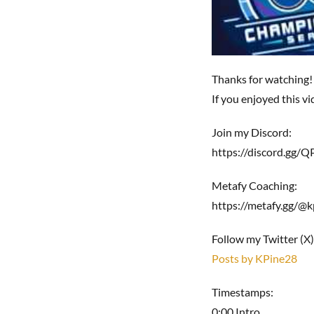
Thanks for watching!
If you enjoyed this v
Join my Discord:
https://discord.gg/
Metafy Coaching:
https://metafy.gg/@k
Follow my Twitter (X
Posts by KPine28
Timestamps:
0:00 Intro