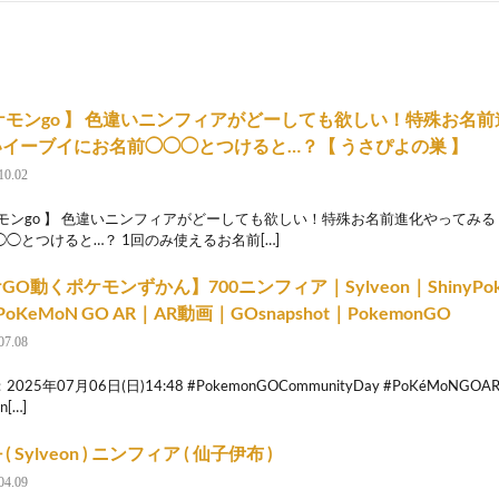
ケモンgo 】 色違いニンフィアがどーしても欲しい！特殊お名
イーブイにお名前◯◯◯とつけると…？【 うさぴよの巣 】
10.02
ケモンgo 】 色違いニンフィアがどーしても欲しい！特殊お名前進化やってみ
◯とつけると…？ 1回のみ使えるお名前[…]
GO動くポケモンずかん】700ニンフィア｜Sylveon｜ShinyPo
oKeMoN GO AR｜AR動画｜GOsnapshot｜PokemonGO
07.08
025年07月06日(日)14:48 #PokemonGOCommunityDay #PoKéMoNGO
n[…]
( Sylveon ) ニンフィア ( 仙子伊布 )
04.09