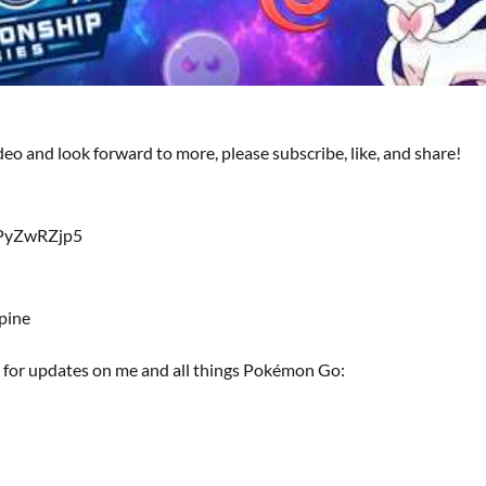
ideo and look forward to more, please subscribe, like, and share!
QPyZwRZjp5
pine
) for updates on me and all things Pokémon Go: