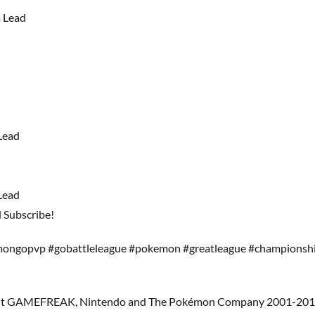
 Lead
Lead
d
Lead
d Subscribe!
ngopvp #gobattleleague #pokemon #greatleague #championship
ht GAMEFREAK, Nintendo and The Pokémon Company 2001-201