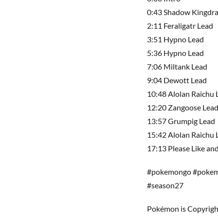
0:43 Shadow Kingdra
2:11 Feraligatr Lead
3:51 Hypno Lead
5:36 Hypno Lead
7:06 Miltank Lead
9:04 Dewott Lead
10:48 Alolan Raichu 
12:20 Zangoose Lea
13:57 Grumpig Lead
15:42 Alolan Raichu 
17:13 Please Like an
#pokemongo #pokemo
#season27
Pokémon is Copyrig