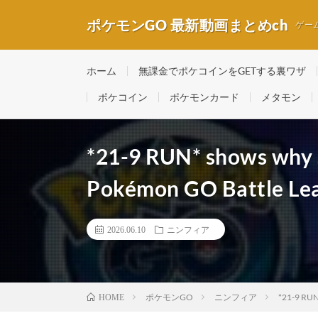
ポケモンGO 最新動画まとめch
ゲー
ホーム
無課金でポケコインをGETする裏ワザ
ポケコイン
ポケモンカード
メタモン
*21-9 RUN* shows why S
Pokémon GO Battle Le
2026.06.10
ニンフィア
ポケモンGO
ニンフィア
*21-9 RUN
HOME