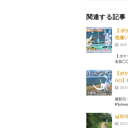
関連する記事
【 ポ
色違い
2024.
【 ポ
名前◯◯
【ポケ
GO】P
2025.
撮影日：2
#Sylveo
님피아 
2025.