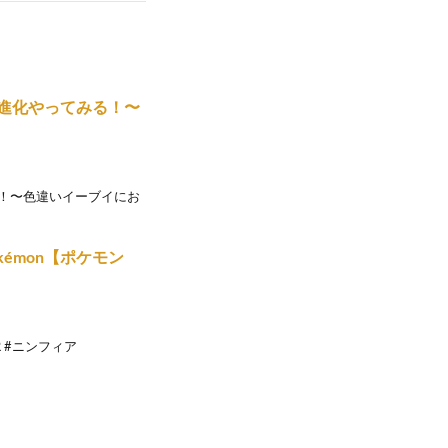
前進化やってみる！〜
る！〜色違いイーブイにお
kémon【ポケモン
AR #ニンフィア