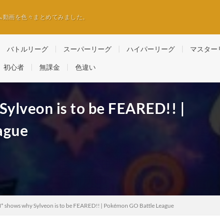
ム動画を色々まとめてみました。
バトルリーグ
スーパーリーグ
ハイパーリーグ
マスター
初心者
無課金
色違い
ylveon is to be FEARED!! |
ague
* shows why Sylveon is to be FEARED!! | Pokémon GO Battle League