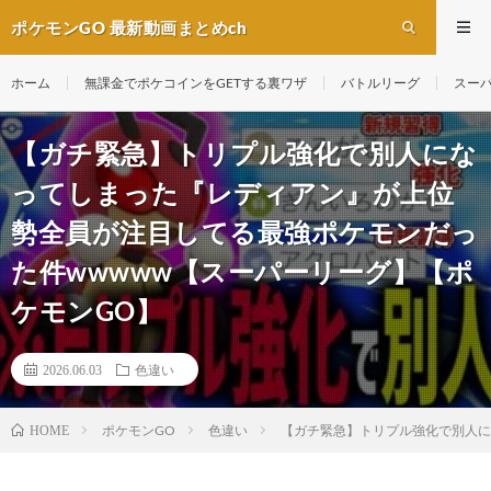
ポケモンGO 最新動画まとめch
ホーム
無課金でポケコインをGETする裏ワザ
バトルリーグ
スー
【ガチ緊急】トリプル強化で別人にな
ってしまった『レディアン』が上位
勢全員が注目してる最強ポケモンだっ
た件wwwww【スーパーリーグ】【ポ
ケモンGO】
2026.06.03
色違い
ポケモンGO
色違い
【ガチ緊急】トリプル強化で別人に
HOME