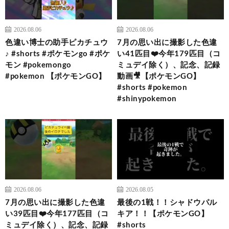
2026.08.06
2026.08.06
色違い博士の助手ピカチュウ
7月の思い出に撮影した色違
♪ #shorts #ポケモンgo #ポケ
い41匹目❤️今年179匹目（コ
モン #pokemongo
ミュデイ除く）、記念、記録
#pokemon 【ポケモンGO】
動画🎥【ポケモンGO】
#shorts #pokemon
#shinypokemon
2026.08.06
2026.08.05
7月の思い出に撮影した色違
最後の1戦！！シャドウパル
い39匹目❤️今年177匹目（コ
キア！！【ポケモンGO】
ミュデイ除く）、記念、記録
#shorts