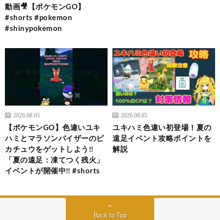
動画🎥【ポケモンGO】
#shorts #pokemon
#shinypokemon
2026.08.05
2026.08.05
【ポケモンGO】色違いユキ
ユキハミ色違い初登場！夏の
ハミとマラソンバイザーのピ
遠足イベント攻略ポイントを
カチュウをゲットしよう‼
解説
「夏の遠足：凍てつく残火」
イベントが開催中‼ #shorts
Back to Top