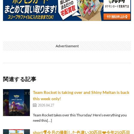
Advertisement
関連する記事
Team Rocket is taking over and Shiny Meltan is back
this week only!
2026.04.27
Team Rocket takes over this Thursday! Here’s everything you
need this[…]
short🎥今月の撮影した色違い30匹目❤️今年250匹目