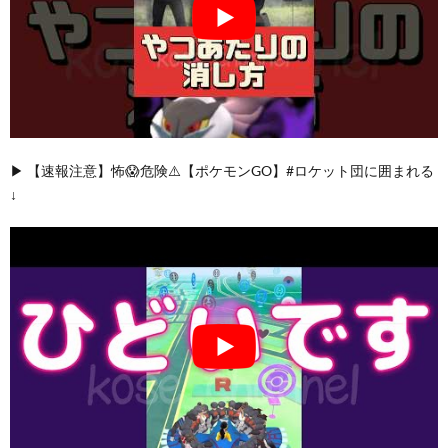
▶︎ 【速報注意】怖😱危険⚠️【ポケモンGO】#ロケット団に囲まれる
↓