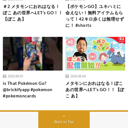
＃2 メタモンにおれはなる！
【ポケモンGO】ユキハミに
ぽこ あの世界へLET’s GO！！
会えない！無料アイテムもら
【ぽこ あ】
って！42キロ歩くは無理せず
に！ #shorts
2026.08.05
2026.08.04
is That Pokémon Go?
メタモンにおれはなる！ぽこ
@brickifyapp #pokemon
あの世界へLET’s GO！！【ぽ
#pokemoncards
こ あ】
Back to Top