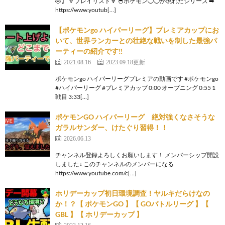
🤣】 🔽プレイリスト🔽 🐣ポケモン◯◯が現れたシリーズ ➡️
https://www.youtub[…]
【ポケモンgo ハイパーリーグ】プレミアカップにお
いて、世界ランカーとの壮絶な戦いを制した最強パ
ーティーの紹介です‼️
2021.08.16
2023.09.18更新
ポケモンgo ハイパーリーグプレミアの動画です #ポケモンgo
#ハイパーリーグ #プレミアカップ 0:00 オープニング 0:55 1
戦目 3:33[…]
ポケモンGO ハイパーリーグ 絶対強くなさそうな
ガラルサンダー、けたぐり習得！！
2026.06.13
チャンネル登録よろしくお願いします！ メンバーシップ開設
しました↓ このチャンネルのメンバーになる
https://www.youtube.com/c[…]
ホリデーカップ初日環境調査！ヤルキだらけなの
か！？【 ポケモンGO 】【 GOバトルリーグ 】【
GBL 】【 ホリデーカップ 】
2023.12.16