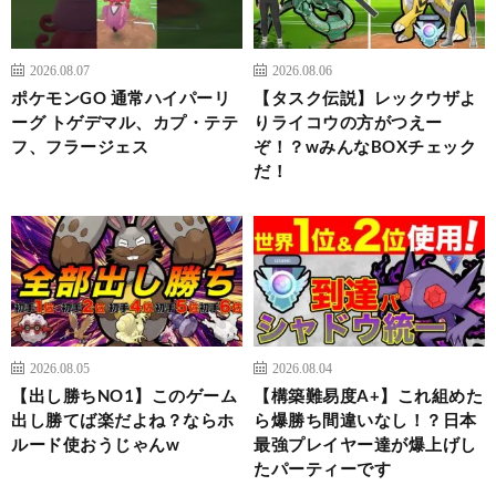
2026.08.07
2026.08.06
ポケモンGO 通常ハイパーリ
【タスク伝説】レックウザよ
ーグ トゲデマル、カプ・テテ
りライコウの方がつえー
フ、フラージェス
ぞ！？wみんなBOXチェック
だ！
2026.08.05
2026.08.04
【出し勝ちNO1】このゲーム
【構築難易度A+】これ組めた
出し勝てば楽だよね？ならホ
ら爆勝ち間違いなし！？日本
ルード使おうじゃんw
最強プレイヤー達が爆上げし
たパーティーです