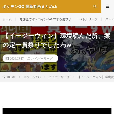
ポケモンGO 最新動画まとめch
ホーム
無課金でポケコインをGETする裏ワザ
バトルリーグ
スー
【イージーウィン】環境読んだ所、案
の定一貫祭りでしたわw
2026.05.17
ハイパーリーグ
ポケモンGO
ハイパーリーグ
【イージーウィン】環境読
HOME