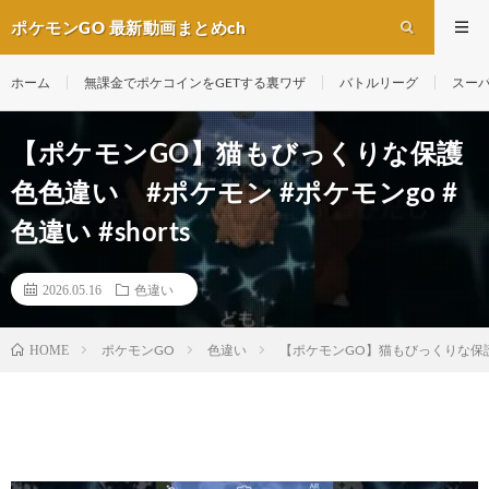
ポケモンGO 最新動画まとめch
ホーム
無課金でポケコインをGETする裏ワザ
バトルリーグ
スー
【ポケモンGO】猫もびっくりな保護
色色違い #ポケモン #ポケモンgo #
色違い #shorts
2026.05.16
色違い
ポケモンGO
色違い
【ポケモンGO】猫もびっくりな保護色色
HOME