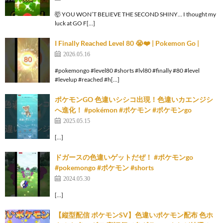
🤯 YOU WON’T BELIEVE THE SECOND SHINY… I thought my
luck at GO F[…]
I Finally Reached Level 80 😭❤️ | Pokemon Go |
2026.05.16
#pokemongo #level80 #shorts #lvl80 #finally #80 #level
#levelup #reached #h[…]
ポケモンGO 色違いシシコ出現！色違いカエンジシ
へ進化！ #pokémon #ポケモン #ポケモンgo
2025.05.15
[…]
ドガースの色違いゲットだぜ！ #ポケモンgo
#pokemongo #ポケモン #shorts
2024.05.30
[…]
【縦型配信 ポケモンSV】色違いポケモン配布 色ホ