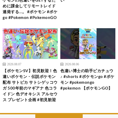
めに課金してリモートレイド
連発する…。 #ポケモン #ポケ
go #Pokemon #PokemonGO
2026.08.07
2026.08.06
【ポケモンSV】初見歓迎！色
色違い博士の助手ピカチュウ
違いポケモン・伝説ポケモン
♪ #shorts #ポケモンgo #ポケ
配布 サトピカ サトシゲッコウ
モン #pokemongo
ガ 500年前のマギアナ 色コラ
#pokemon 【ポケモンGO】
イドン 色デオキシス アルセウ
ス プレゼント企画 #初見歓迎