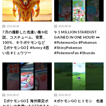
2026.08.08
2026.08.08
7月の撮影した色違い集✨伝
✨ 1 MILLION STARDUST
説、コスチューム、背景、
GAINED IN ONE HOUR! 👀
100%、キラポケモンなど
#PokemonGo #Pokemon
【ポケモンGO】#funny #思
#ShinyPokemon
い出 #ミュウツー
#PokemonFan #Shundo
2026.08.07
2026.08.07
【ポケモンGO】海外限定ポ
#ポケモンGO ヒトモシ 色違
ケモンの色違いをGETするた
い