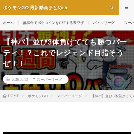
ポケモンGO 最新動画まとめch
ホーム
無課金でポケコインをGETする裏ワザ
バトルリーグ
スー
【神パ】並び3体負けてても勝つパー
ティ！？これでレジェンド目指そう
ぜ！！
2026.05.13
スーパーリーグ
ポケモンGO
スーパーリーグ
【神パ】並び3体負けてて
HOME