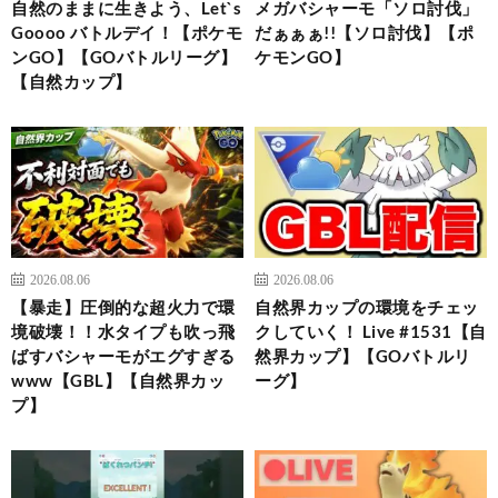
自然のままに生きよう、Let`s
メガバシャーモ「ソロ討伐」
Goooo バトルデイ！【ポケモ
だぁぁぁ!!【ソロ討伐】【ポ
ンGO】【GOバトルリーグ】
ケモンGO】
【自然カップ】
2026.08.06
2026.08.06
【暴走】圧倒的な超火力で環
自然界カップの環境をチェッ
境破壊！！水タイプも吹っ飛
クしていく！ Live #1531【自
ばすバシャーモがエグすぎる
然界カップ】【GOバトルリ
www【GBL】【自然界カッ
ーグ】
プ】