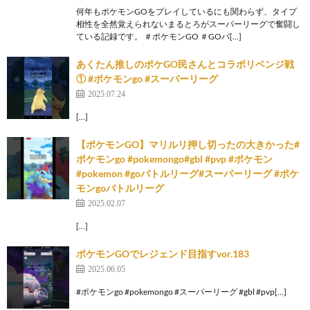
何年もポケモンGOをプレイしているにも関わらず、タイプ
相性を全然覚えられないまるとろがスーパーリーグで奮闘し
ている記録です。 ＃ポケモンGO ＃GOバ[…]
あくたん推しのポケGO民さんとコラボリベンジ戦
① #ポケモンgo #スーパーリーグ
2025.07.24
[…]
【ポケモンGO】マリルリ押し切ったの大きかった#
ポケモンgo #pokemongo#gbl #pvp #ポケモン
#pokemon #goバトルリーグ#スーパーリーグ #ポケ
モンgoバトルリーグ
2025.02.07
[…]
ポケモンGOでレジェンド目指すvor.183
2025.06.05
#ポケモンgo #pokemongo #スーパーリーグ #gbl #pvp[…]