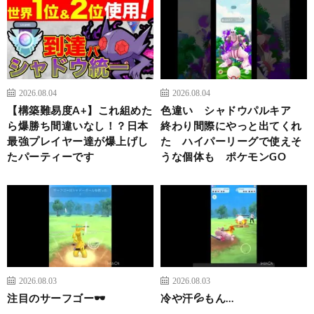
2026.08.04
2026.08.04
【構築難易度A+】これ組めた
色違い シャドウパルキア
ら爆勝ち間違いなし！？日本
終わり間際にやっと出てくれ
最強プレイヤー達が爆上げし
た ハイパーリーグで使えそ
たパーティーです
うな個体も ポケモンGO
2026.08.03
2026.08.03
注目のサーフゴー🕶️
冷や汗💦もん…