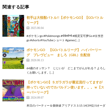
関連する記事
初手は大怪獣バトル!!【ポケモンGO】【GOバトル
リーグ】
2025.06.04
#ポケモンgo #Pokémongo #पोकेमॉन्गो #精灵宝可梦Go #포켓몬
go #shorts #YouTubeショート #games […]
ポケモンGO 【GOバトルリーグ】 ハイパーリー
グ プレヴビュー ましろ（GBL）生配信
2026.06.13
64歳のオッサン？ じじいが どこまでがんがれる？ よろし
くお願いします。[…]
【ポケモンGO】Ｓガラガラが最近流行ってますが
持っていないのでカバルドン使います。。。ｗ【ス
ーパーリーグ】
2024.09.07
本日のパーティー＆個体値 アリアドス 3.15.14(39位) Sオーダ