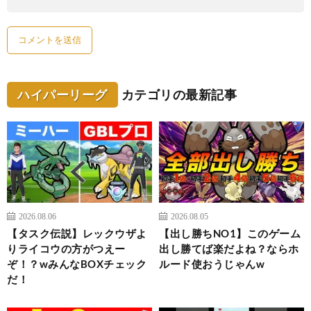
ハイパーリーグ
カテゴリの最新記事
2026.08.06
2026.08.05
【タスク伝説】レックウザよ
【出し勝ちNO1】このゲーム
りライコウの方がつえー
出し勝てば楽だよね？ならホ
ぞ！？wみんなBOXチェック
ルード使おうじゃんw
だ！