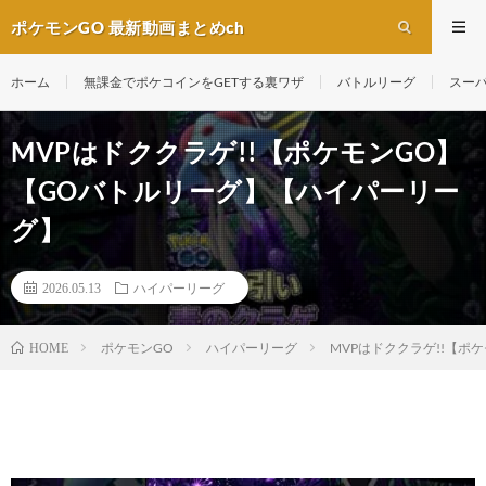
ポケモンGO 最新動画まとめch
ホーム
無課金でポケコインをGETする裏ワザ
バトルリーグ
スー
MVPはドククラゲ!!【ポケモンGO】
【GOバトルリーグ】【ハイパーリー
グ】
2026.05.13
ハイパーリーグ
ポケモンGO
ハイパーリーグ
MVPはドククラゲ!!【ポ
HOME