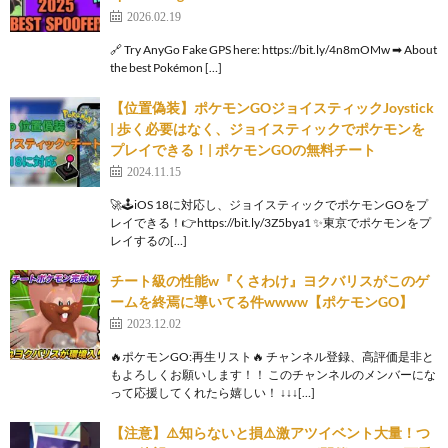
2026.02.19
🔗 Try AnyGo Fake GPS here: https://bit.ly/4n8mOMw ➡ About
the best Pokémon […]
【位置偽装】ポケモンGOジョイスティックJoystick
| 歩く必要はなく、ジョイスティックでポケモンを
プレイできる！| ポケモンGOの無料チート
2024.11.15
🚀🕹iOS 18に対応し、ジョイスティックでポケモンGOをプ
レイできる！👉https://bit.ly/3Z5bya1 ✨東京でポケモンをプ
レイするの[…]
チート級の性能w『くさわけ』ヨクバリスがこのゲ
ームを終焉に導いてる件wwww【ポケモンGO】
2023.12.02
🔥ポケモンGO:再生リスト🔥 チャンネル登録、高評価是非と
もよろしくお願いします！！ このチャンネルのメンバーにな
って応援してくれたら嬉しい！ ↓↓↓[…]
【注意】⚠️知らないと損⚠️激アツイベント大量！つ