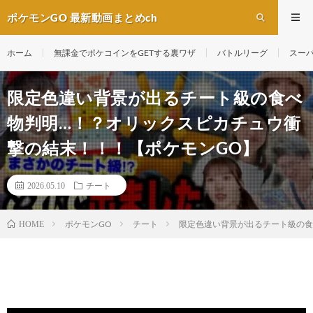
ポケモンGO 最新動画まとめch
ホーム
無課金でポケコインをGETする裏ワザ
バトルリーグ
スー
限定色違い背景が出るチート級の食べ
物判明…！？オリックスピカチュウ衝
撃の結末！！！【ポケモンGO】
2026.05.10
チート
ポケモンGO
チート
限定色違い背景が出るチート級の食
HOME