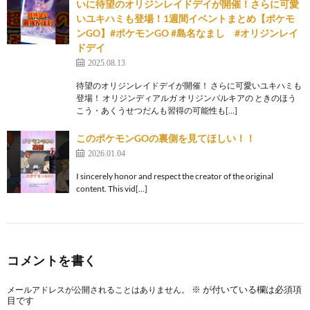
いに待望のオリジンレイドデイが開催！さらに可愛
いユキハミも登場！1週間イベントまとめ【ポケモ
ンGO】#ポケモンGO #島名なまし #オリジンレイ
ドデイ
2025.08.13
待望のオリジンレイドデイが開催！ さらに可愛いユキハミも
登場！ オリジンディアルガ オリジンパルキアの ときのほう
こう・あくうせつだんも習得の可能性も[…]
このポケモンGOの裏側を見てほしい！！
2026.01.04
I sincerely honor and respect the creator of the original
content. This vid[…]
コメントを書く
※
が付いている欄は必須項
メールアドレスが公開されることはありません。
目です