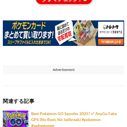
Advertisement
関連する記事
Best Pokémon GO Spoofer 2025? ✅ AnyGo Fake
GPS (No Root, No Jailbreak) #pokemon
#pokemongo