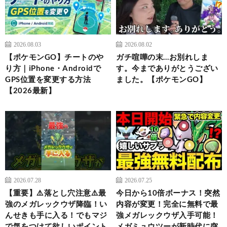
2026.08.03
2026.08.02
【ポケモンGO】チートのや
ガチ喧嘩の末…お別れしま
り方｜iPhone・Androidで
す。今までありがとうござい
GPS位置を変更する方法
ました。【ポケモンGO】
【2026最新】
2026.07.28
2026.07.25
【重要】⚠️落とし穴注意⚠️最
今日から10倍ボーナス！突然
強のメガレックウザ降臨！い
内容が変更！完全に無料で最
んせきも手に入る！でもマジ
強メガレックウザ入手可能！
で気をつけて欲しいポイント
メガミュウツーが新時代に突