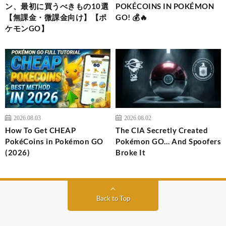
ン、最初に買うべきもの10選
POKÉCOINS IN POKÉMON
【無課金・微課金向け】【ポ
GO! 💰🔥
ケモンGO】
2026.08.03
2026.08.02
How To Get CHEAP
The CIA Secretly Created
PokéCoins in Pokémon GO
Pokémon GO… And Spoofers
(2026)
Broke It
Back to Top