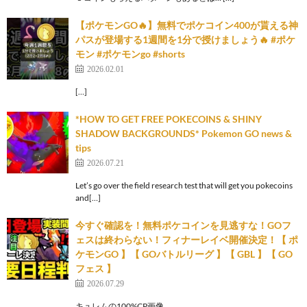
【ポケモンGO🔥】無料でポケコイン400が貰える神
パスが登場する1週間を1分で授けましょう🔥 #ポケ
モン #ポケモンgo #shorts
2026.02.01
[…]
*HOW TO GET FREE POKECOINS & SHINY
SHADOW BACKGROUNDS* Pokemon GO news &
tips
2026.07.21
Let’s go over the field research test that will get you pokecoins
and[…]
今すぐ確認を！無料ポケコインを見逃すな！GOフ
ェスは終わらない！フィナーレイベ開催決定！【 ポ
ケモンGO 】【 GOバトルリーグ 】【 GBL 】【 GO
フェス 】
2026.07.29
キュレムの100%CP画像