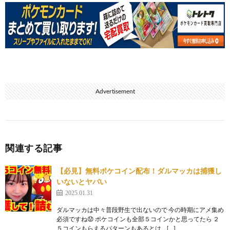
Advertisement
関連する記事
【必見】無料ポケコイン配布！ダルマッカは捕獲し
いないとヤバい
2025.01.31
ダルマッカは中々普段野生で出ないので 今の時期にアメ集め
必須ですね😟 ポケコインも全部５コインかと思ってたら ２
５コインもらえるパターンもあるとは… […]