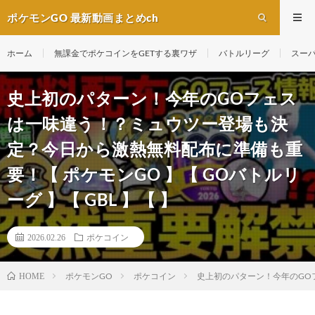
ポケモンGO 最新動画まとめch
ホーム
無課金でポケコインをGETする裏ワザ
バトルリーグ
スー
史上初のパターン！今年のGOフェス
は一味違う！？ミュウツー登場も決
定？今日から激熱無料配布に準備も重
要！【 ポケモンGO 】【 GOバトルリ
ーグ 】【 GBL 】【 】
2026.02.26
ポケコイン
ポケモンGO
ポケコイン
史上初のパターン！今年のGOフ
HOME