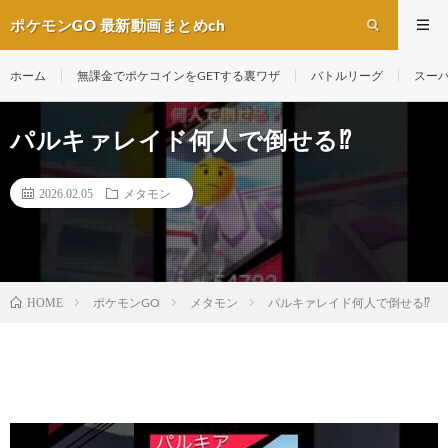
ポケモンGO 最新動画まとめch
ホーム
無課金でポケコインをGETする裏ワザ
バトルリーグ
スー
パルキァレイド何人で倒せる⁉️
2026.02.05
メタモン
ポケモンGO
メタモン
パルキァレイド何人で倒せる⁉️
HOME