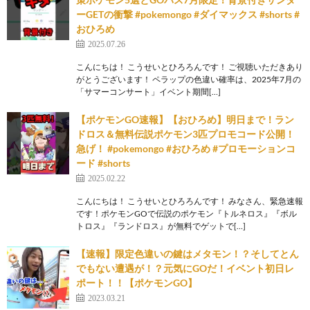
ーGETの衝撃 #pokemongo #ダイマックス #shorts #
おひろめ
2025.07.26
こんにちは！ こうせいとひろろんです！ ご視聴いただきあり
がとうございます！ ペラップの色違い確率は、2025年7月の
「サマーコンサート」イベント期間[…]
【ポケモンGO速報】【おひろめ】明日まで！ラン
ドロス＆無料伝説ポケモン3匹プロモコード公開！
急げ！ #pokemongo #おひろめ #プロモーションコ
ード #shorts
2025.02.22
こんにちは！ こうせいとひろろんです！ みなさん、緊急速報
です！ポケモンGOで伝説のポケモン『トルネロス』『ボル
トロス』『ランドロス』が無料でゲットで[…]
【速報】限定色違いの鍵はメタモン！？そしてとん
でもない遭遇が！？元気にGOだ！イベント初日レ
ポート！！【ポケモンGO】
2023.03.21