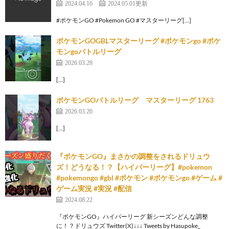
2024.04.16
2024.05.01更新
#ポケモンGO #Pokemon GO #マスターリーグ[…]
ポケモンGOGBLマスターリーグ #ポケモンgo #ポケ
モンgoバトルリーグ
2026.03.28
[…]
ポケモンGOバトルリーグ マスターリーグ 1763
2026.03.20
[…]
『ポケモンGO』まさかの調整をされるドリュウ
ズ！どうなる！？【ハイパーリーグ】#pokemon
#pokemongo #gbl #ポケモン #ポケモンgo #ゲーム #
ゲーム実況 #実況 #配信
2024.08.22
『ポケモンGO』ハイパーリーグ 新シーズンどんな調整
に！？ドリュウズ Twitter(X)↓↓↓ Tweets by Hasupoke_