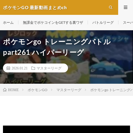
ポケモンGO 最新動画まとめch
ホーム
無課金でポケコインをGETする裏ワザ
バトルリーグ
スー
ポケモンgo トレーニングバトル
part261 ハイパーリーグ
2026.01.21
マスターリーグ
ポケモンGO
マスターリーグ
ポケモンgo トレーニングバト
HOME