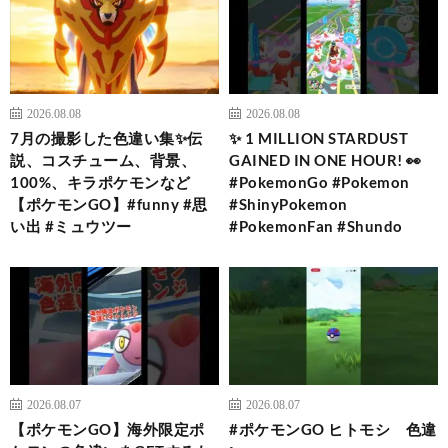
2026.08.08
2026.08.08
7月の撮影した色違い集✨伝
✨ 1 MILLION STARDUST
説、コスチューム、背景、
GAINED IN ONE HOUR! 👀
100%、キラポケモンなど
#PokemonGo #Pokemon
【ポケモンGO】#funny #思
#ShinyPokemon
い出 #ミュウツー
#PokemonFan #Shundo
2026.08.07
2026.08.07
【ポケモンGO】海外限定ポ
#ポケモンGO ヒトモシ 色違