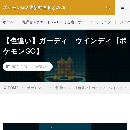
ポケモンGO 最新動画まとめch
ホーム
無課金でポケコインをGETする裏ワザ
バトルリーグ
スー
【色違い】ガーディ→ウインディ【ポ
ケモンGO】
2025.12.08
色違い
ポケモンGO
色違い
【色違い】ガーディ→ウインディ【
HOME