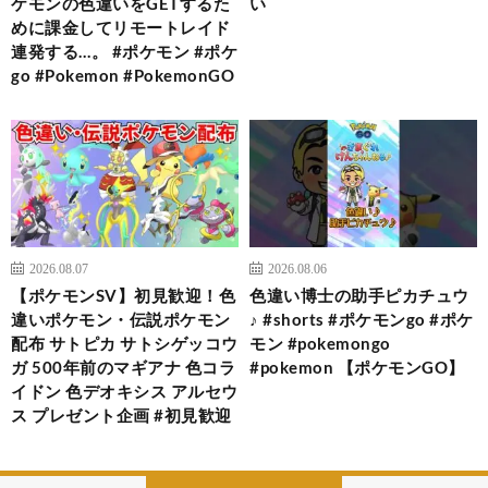
ケモンの色違いをGETするた
い
めに課金してリモートレイド
連発する…。 #ポケモン #ポケ
go #Pokemon #PokemonGO
2026.08.07
2026.08.06
【ポケモンSV】初見歓迎！色
色違い博士の助手ピカチュウ
違いポケモン・伝説ポケモン
♪ #shorts #ポケモンgo #ポケ
配布 サトピカ サトシゲッコウ
モン #pokemongo
ガ 500年前のマギアナ 色コラ
#pokemon 【ポケモンGO】
イドン 色デオキシス アルセウ
ス プレゼント企画 #初見歓迎