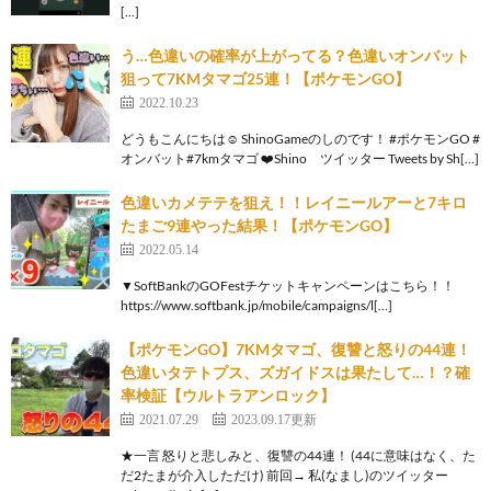
[…]
う…色違いの確率が上がってる？色違いオンバット
狙って7KMタマゴ25連！【ポケモンGO】
2022.10.23
どうもこんにちは☺ ShinoGameのしのです！ #ポケモンGO #
オンバット#7kmタマゴ ❤️Shino ツイッター Tweets by Sh[…]
色違いカメテテを狙え！！レイニールアーと7キロ
たまご9連やった結果！【ポケモンGO】
2022.05.14
▼SoftBankのGOFestチケットキャンペーンはこちら！！
https://www.softbank.jp/mobile/campaigns/l[…]
【ポケモンGO】7KMタマゴ、復讐と怒りの44連！
色違いタテトプス、ズガイドスは果たして…！？確
率検証【ウルトラアンロック】
2021.07.29
2023.09.17更新
★一言 怒りと悲しみと、復讐の44連！ (44に意味はなく、た
だ2たまが介入しただけ) 前回→ 私(なまし)のツイッター