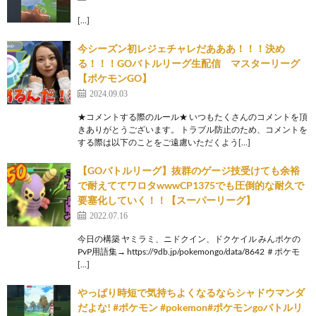
[…]
今シーズン初レジェチャレだあああ！！！決め
る！！！GOバトルリーグ生配信 マスターリーグ
【ポケモンGO】
2024.09.03
★コメントする際のルール★ いつもたくさんのコメントを頂
きありがとうございます。 トラブル防止のため、コメントを
する際は以下のことをご遠慮いただくよう[…]
【GOバトルリーグ】抜群のゲージ技受けても余裕
で耐えててワロタwwwCP1375でも圧倒的な耐久で
要塞化していく！！【スーパーリーグ】
2022.07.16
今日の構築 ヤミラミ、ニドクイン、ドクケイル みんポケの
PvP用語集→ https://9db.jp/pokemongo/data/8642 ＃ポケモ
[…]
やっぱり時短で気持ちよくなるならシャドウマンダ
だよな! #ポケモン #pokemon#ポケモンgoバトルリ