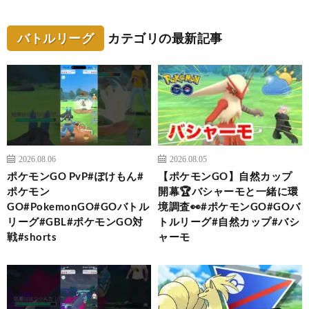
バトルリーグ
カテゴリの最新記事
2026.08.06
2026.08.05
ポケモンGO PvP#ぽけもん#
【ポケモンGO】自然カップ
ポケモン
開幕🏆バシャーモと一緒に環
GO#PokemonGO#GOバトル
境調査👀#ポケモンGO#GOバ
リーグ#GBL#ポケモンGO対
トルリーグ#自然カップ#バシ
戦#shorts
ャーモ