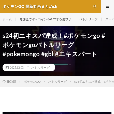
ポケモンGO 最新動画まとめch
ホーム
無課金でポケコインをGETする裏ワザ
バトルリーグ
スー
s24初エキスパ達成！#ポケモンgo #
ポケモンgoバトルリーグ
#pokemongo #gbl #エキスパート
2025.12.03
バトルリーグ
ポケモンGO
バトルリーグ
s24初エキスパ達成！#ポケモンg
HOME