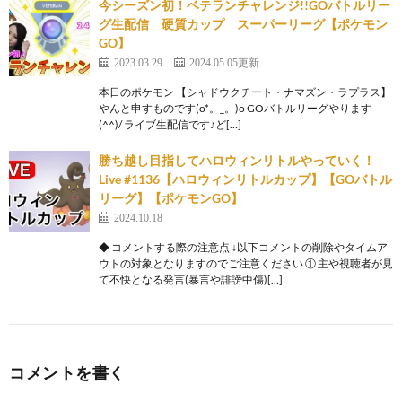
今シーズン初！ベテランチャレンジ!!GOバトルリー
グ生配信 硬質カップ スーパーリーグ【ポケモン
GO】
2023.03.29
2024.05.05更新
本日のポケモン 【シャドウクチート・ナマズン・ラプラス】
やんと申すものです(o*。_。)o GOバトルリーグやります
(^^)/ ライブ生配信です♪ど[…]
勝ち越し目指してハロウィンリトルやっていく！
Live #1136【ハロウィンリトルカップ】【GOバトル
リーグ】【ポケモンGO】
2024.10.18
◆ コメントする際の注意点 ↓以下コメントの削除やタイムア
ウトの対象となりますのでご注意ください ① 主や視聴者が見
て不快となる発言(暴言や誹謗中傷)[…]
コメントを書く