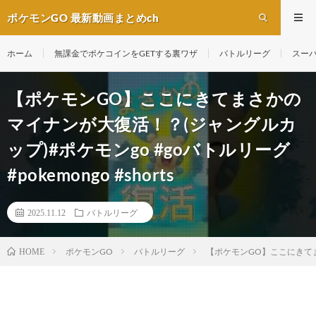
ポケモンGO 最新動画まとめch
ホーム
無課金でポケコインをGETする裏ワザ
バトルリーグ
スー
【ポケモンGO】ここにきてまさかの
マイナンが大復活！？(ジャングルカ
ップ)#ポケモンgo #goバトルリーグ
#pokemongo #shorts
2025.11.12
バトルリーグ
ポケモンGO
バトルリーグ
【ポケモンGO】ここにきてまさか
HOME