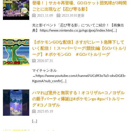
登場！｜サカキ再登場、GOロケット団気球が3時間
ごとに出現など【忍び寄る影】
2021.11.09
2023.10.01更新
光と影イベント「忍び寄る影」についてご紹介！ 【画像出
典】 https://www.nintendo.co.jp/ngc/gxxj/index.htm[…]
【ポケモンGOな配信】さすがにレート急降下して
いく配信！！スーパーリーグ(競技)編【GOバトルリ
ーグ】＃ポケモンGO ＃GOバトルリーグ
2026.07.31
マイチャンネル
→https://www.youtube.com/channel/UCdff3oTa5-okvDGEb-
KgumA?sub_confir[…]
ハマれば意外と無双する！オコリザル×コノヨザル
の親子パーティ爆誕は#ポケモンgo #goバトルリー
グ #コノヨザル
2025.05.19
[…]