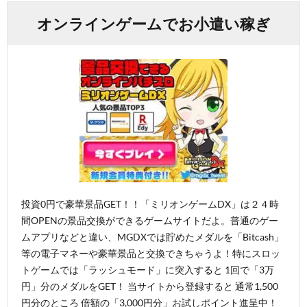
オンラインゲームでお小遣い稼ぎ
投資0円で豪華景品GET！！「ミリオンゲームDX」は２４時
間OPENの景品交換ができるゲームサイトだよ。普通のゲー
ムアプリなどと違い、MGDXでは貯めたメダルを「Bitcash」
等の電子マネーや豪華景品と交換できちゃうよ！特にスロッ
トゲームでは「ラッシュモード」に突入すると 1回で「3万
円」分のメダルをGET！ 当サイトから登録すると 通常1,500
円分のところ 倍額の「3,000円分」お試しポイント進呈中！