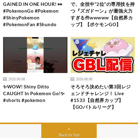
GAINED IN ONE HOUR! 👀
で、全技中”2位”の専用技を持
#PokemonGo #Pokemon
つ『ズガドーン』が最強火力
#ShinyPokemon
すぎる件wwwww【自然界カ
#PokemonFan #Shundo
ップ】【ポケモンGO】
2026.08.08
2026.08.08
✨WOW! Shiny Ditto
そろそろ決めたい第3回レジ
CAUGHT In Pokemon Go!✨
ェンドチャレンジ！ Live
#shorts #pokemon
#1533【自然界カップ】
【GOバトルリーグ】
Back to Top