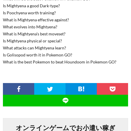
Is Mightyena a good Dark-type?
Is Poochyena worth training?
What is Mightyena effective against?
What evolves into Mightyena?
What is Mightyena’s best moveset?
Is Mightyena physical or special?
What attacks can Mightyena learn?
Is Golisopod worth it in Pokemon GO?
What is the best Pokemon to beat Houndoom in Pokemon GO?
オンラインゲームでお小遣い稼ぎ