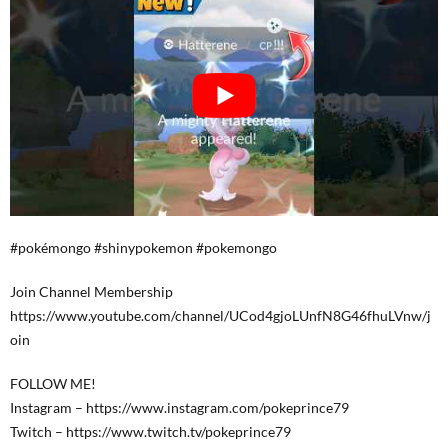
#pokémongo #shinypokemon #pokemongo
Join Channel Membership
https://www.youtube.com/channel/UCod4gjoLUnfN8G46fhuLVnw/j
oin
FOLLOW ME!
Instagram – https://www.instagram.com/pokeprince79
Twitch – https://www.twitch.tv/pokeprince79