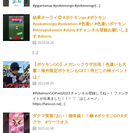
#gigantamax #pokémongo #pokemongo[…]
結果オーライ😊 #ポケモンgo #ポケモン
#pokemongo #pokemon #色違い #色違いポケモン
#shinypokemon #shiny #チャンネル登録お願いしま
す #shorts
2024.04.20
[…]
【ポケモンGO】メガレックウザ出現！色違いも大
量！海外限定ポケモンもGET！何だこの神イベント
は！
2023.08.05
#PokemonGOFest2023 チャンネル登録してね～！ ファンサ
イトが出来ました！！！ ▽「はじメーノ」：
https://fanicon.ne[…]
ダクマ実装‼️おい！個体値！！😂 #ポケモンGO #ダ
クマ #ウーラオス
2025.03.06