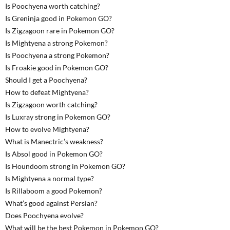
Is Poochyena worth catching?
Is Greninja good in Pokemon GO?
Is Zigzagoon rare in Pokemon GO?
Is Mightyena a strong Pokemon?
Is Poochyena a strong Pokemon?
Is Froakie good in Pokemon GO?
Should I get a Poochyena?
How to defeat Mightyena?
Is Zigzagoon worth catching?
Is Luxray strong in Pokemon GO?
How to evolve Mightyena?
What is Manectric’s weakness?
Is Absol good in Pokemon GO?
Is Houndoom strong in Pokemon GO?
Is Mightyena a normal type?
Is Rillaboom a good Pokemon?
What’s good against Persian?
Does Poochyena evolve?
What will be the best Pokemon in Pokemon GO?