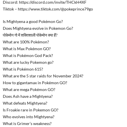
Discord: https://discord.com/invite/THCkH4XF
Tiktok – https://www.tiktok.com/@pokeprince79go
Is Mightyena a good Pokémon Go?
Does Mightyena evolve in Pokemon Go?
पोकेमोन गो में शक्तिशाली पोकेमोन क्या हैं?
What are 100% Pokémon?
What is Max Pokémon GO?
What is Pokémon God Pack?
What are lucky Pokemon go?
What is Pokémon 615?
What are the 5 star raids for November 2024?
How to gigantamax in Pokémon GO?
What are mega Pokémon GO?
Does Ash have a Mightyena?
What defeats Mightyena?
Is Froakie rare in Pokemon GO?
Who evolves into Mightyena?
What is Grimer’s weakness?