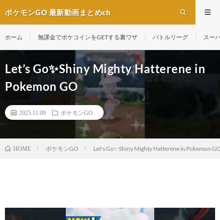
ポケモンGO 最新動画まとめch
ホーム
無課金でポケコインをGETする裏ワザ
バトルリーグ
スー
Let’s Go✨️Shiny Mighty Hatterene in
Pokemon GO
2025.11.09
ポケモンGO
ポケモンGO
Let's Go✨️Shiny Mighty Hatterene in Pokemon G
HOME