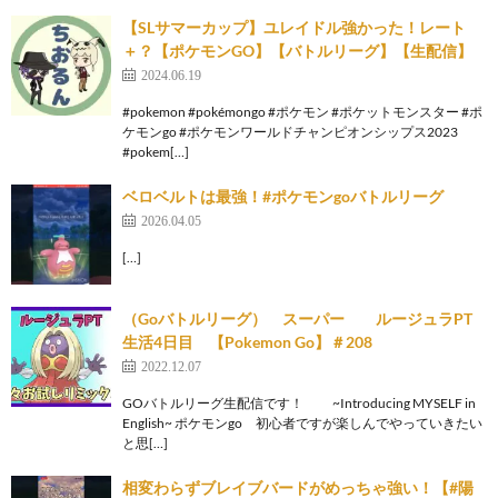
【SLサマーカップ】ユレイドル強かった！レート
＋？【ポケモンGO】【バトルリーグ】【生配信】
2024.06.19
#pokemon #pokémongo #ポケモン #ポケットモンスター #ポ
ケモンgo #ポケモンワールドチャンピオンシップス2023
#pokem[…]
ベロベルトは最強！#ポケモンgoバトルリーグ
2026.04.05
[…]
（Goバトルリーグ） スーパー ルージュラPT
生活4日目 【Pokemon Go】＃208
2022.12.07
GOバトルリーグ生配信です！ ~Introducing MYSELF in
English~ ポケモンgo 初心者ですが楽しんでやっていきたい
と思[…]
相変わらずブレイブバードがめっちゃ強い！【#陽