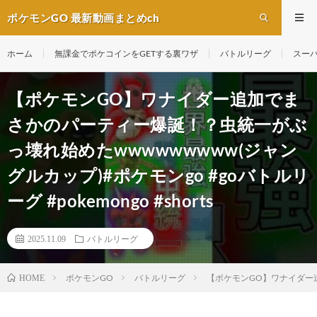
ポケモンGO 最新動画まとめch
ホーム
無課金でポケコインをGETする裏ワザ
バトルリーグ
スー
【ポケモンGO】ワナイダー追加でま
さかのパーティー爆誕！？虫統一がぶ
っ壊れ始めたwwwwwwwww(ジャン
グルカップ)#ポケモンgo #goバトルリ
ーグ #pokemongo #shorts
2025.11.09
バトルリーグ
ポケモンGO
バトルリーグ
【ポケモンGO】ワナイダー追加
HOME