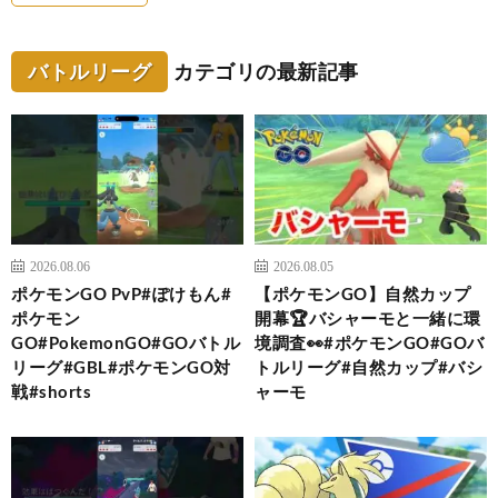
バトルリーグ
カテゴリの最新記事
2026.08.06
2026.08.05
ポケモンGO PvP#ぽけもん#
【ポケモンGO】自然カップ
ポケモン
開幕🏆バシャーモと一緒に環
GO#PokemonGO#GOバトル
境調査👀#ポケモンGO#GOバ
リーグ#GBL#ポケモンGO対
トルリーグ#自然カップ#バシ
戦#shorts
ャーモ