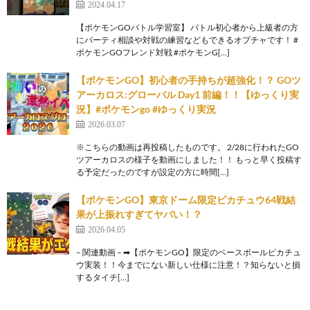
2024.04.17
【ポケモンGOバトル学習室】 バトル初心者から上級者の方
にパーティ相談や対戦の練習などもできるオプチャです！ #
ポケモンGOフレンド対戦 #ポケモンG[…]
【ポケモンGO】初心者の手持ちが超強化！？ GOツ
アーカロス:グローバル Day1 前編！！【ゆっくり実
況】#ポケモンgo #ゆっくり実況
2026.03.07
※こちらの動画は再投稿したものです。 2/28に行われたGO
ツアーカロスの様子を動画にしました！！ もっと早く投稿す
る予定だったのですが設定の方に時間[…]
【ポケモンGO】東京ドーム限定ピカチュウ64戦結
果が上振れすぎてヤバい！？
2026.04.05
– 関連動画 – ➡【ポケモンGO】限定のベースボールピカチュ
ウ実装！！今までにない新しい仕様に注意！？知らないと損
するタイチ[…]