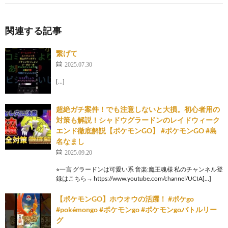
関連する記事
繋げて
2025.07.30
[…]
超絶ガチ案件！でも注意しないと大損。初心者用の
対策も解説！シャドウグラードンのレイドウィーク
エンド徹底解説【ポケモンGO】 #ポケモンGO #島
名なまし
2025.09.20
⭐︎一言 グラードンは可愛い系 音楽:魔王魂様 私のチャンネル登
録はこちら→ https://www.youtube.com/channel/UCIA[…]
【ポケモンGO】ホウオウの活躍！ #ポケgo
#pokémongo #ポケモンgo #ポケモンgoバトルリー
グ