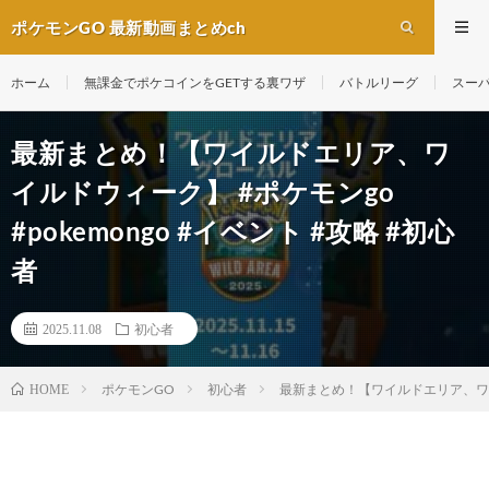
ポケモンGO 最新動画まとめch
ホーム
無課金でポケコインをGETする裏ワザ
バトルリーグ
スー
最新まとめ！【ワイルドエリア、ワ
イルドウィーク】 #ポケモンgo
#pokemongo #イベント #攻略 #初心
者
2025.11.08
初心者
ポケモンGO
初心者
最新まとめ！【ワイルドエリア、ワイルド
HOME