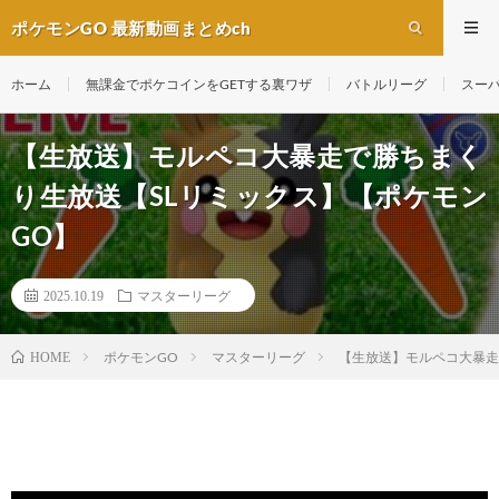
ポケモンGO 最新動画まとめch
ホーム
無課金でポケコインをGETする裏ワザ
バトルリーグ
スー
【生放送】モルペコ大暴走で勝ちまく
り生放送【SLリミックス】【ポケモン
GO】
2025.10.19
マスターリーグ
ポケモンGO
マスターリーグ
【生放送】モルペコ大暴走
HOME