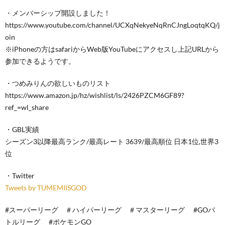
・メンバーシップ開設しました！
https://www.youtube.com/channel/UCXqNekyeNqRnCJngLoqtqKQ/j
oin
※iPhoneの方はsafariからWeb版YouTubeにアクセスし上記URLから
参加できるようです。
・つめみりんの欲しいものリスト
https://www.amazon.jp/hz/wishlist/ls/2426PZCM6GF89?
ref_=wl_share
・GBL実績
シーズン3以降最高ランク/最高レート 3639/最高順位 日本1位,世界3
位
・Twitter
Tweets by TUMEMIISGOD
#スーパーリーグ ＃ハイパーリーグ ＃マスターリーグ #GOバ
トルリーグ #ポケモンGO