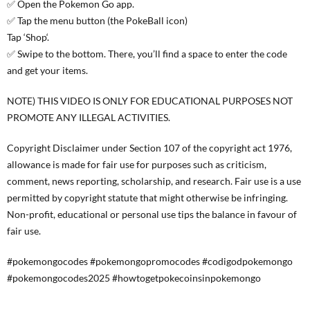
✅ Open the Pokemon Go app.
✅ Tap the menu button (the PokeBall icon)
Tap ‘Shop‘.
✅ Swipe to the bottom. There, you’ll find a space to enter the code
and get your items.
NOTE) THIS VIDEO IS ONLY FOR EDUCATIONAL PURPOSES NOT
PROMOTE ANY ILLEGAL ACTIVITIES.
Copyright Disclaimer under Section 107 of the copyright act 1976,
allowance is made for fair use for purposes such as criticism,
comment, news reporting, scholarship, and research. Fair use is a use
permitted by copyright statute that might otherwise be infringing.
Non-profit, educational or personal use tips the balance in favour of
fair use.
#pokemongocodes #pokemongopromocodes #codigodpokemongo
#pokemongocodes2025 #howtogetpokecoinsinpokemongo