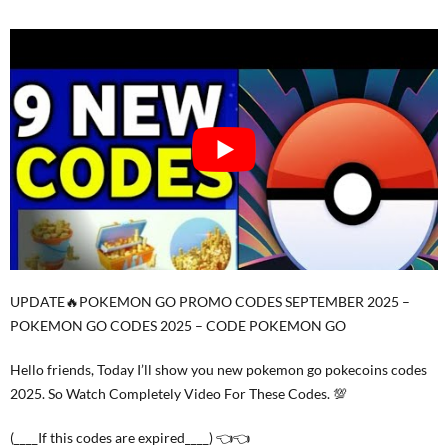
UPDATE🔥POKEMON GO PROMO CODES SEPTEMBER 2025 –
POKEMON GO CODES 2025 – CODE POKEMON GO
Hello friends, Today I’ll show you new pokemon go pokecoins codes
2025. So Watch Completely Video For These Codes. 💯
(____If this codes are expired____) 👈👈