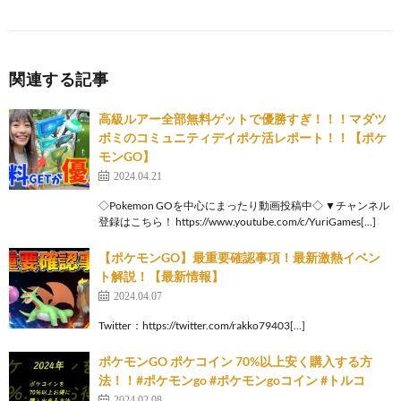
関連する記事
高級ルアー全部無料ゲットで優勝すぎ！！！マダツ
ボミのコミュニティデイポケ活レポート！！【ポケ
モンGO】
2024.04.21
◇Pokemon GOを中心にまったり動画投稿中◇ ▼チャンネル
登録はこちら！ https://www.youtube.com/c/YuriGames[…]
【ポケモンGO】最重要確認事項！最新激熱イベン
ト解説！【最新情報】
2024.04.07
Twitter：https://twitter.com/rakko79403[…]
ポケモンGO ポケコイン 70%以上安く購入する方
法！！#ポケモンgo #ポケモンgoコイン #トルコ
2024.02.08