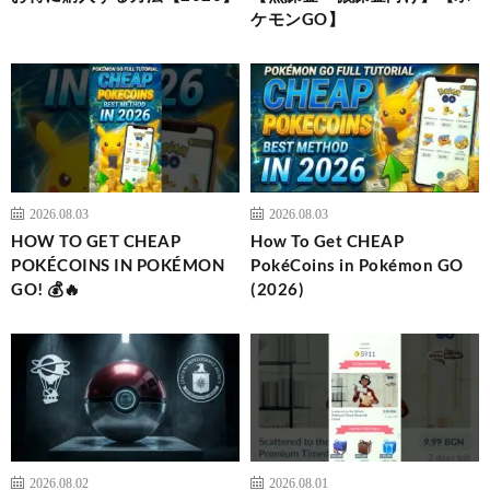
ケモンGO】
2026.08.03
2026.08.03
HOW TO GET CHEAP
How To Get CHEAP
POKÉCOINS IN POKÉMON
PokéCoins in Pokémon GO
GO! 💰🔥
(2026)
2026.08.02
2026.08.01