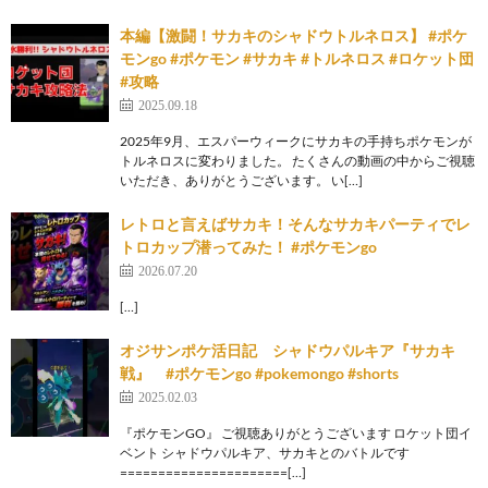
本編【激闘！サカキのシャドウトルネロス】 #ポケ
モンgo #ポケモン #サカキ #トルネロス #ロケット団
#攻略
2025.09.18
2025年9月、エスパーウィークにサカキの手持ちポケモンが
トルネロスに変わりました。 たくさんの動画の中からご視聴
いただき、ありがとうございます。 い[…]
レトロと言えばサカキ！そんなサカキパーティでレ
トロカップ潜ってみた！ #ポケモンgo
2026.07.20
[…]
オジサンポケ活日記 シャドウパルキア『サカキ
戦』 #ポケモンgo #pokemongo #shorts
2025.02.03
『ポケモンGO』 ご視聴ありがとうございます ロケット団イ
ベント シャドウパルキア、サカキとのバトルです
======================[…]