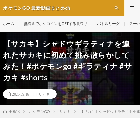
ポケモンGO 最新動画まとめch
ホーム
無課金でポケコインをGETする裏ワザ
バトルリーグ
スー
【サカキ】シャドウギラティナを連
れたサカキに初めて挑み散らかして
みた！#ポケモンgo #ギラティナ #サ
カキ #shorts
2025.09.16
サカキ
ポケモンGO
サカキ
【サカキ】シャドウギラティナを連れた
HOME