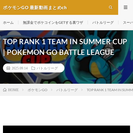
ポケモンGO 最新動画まとめch
ホーム
無課金でポケコインをGETする裏ワザ
バトルリーグ
スー
TOP RANK 1 TEAM IN SUMMER CUP
| POKEMON GO BATTLE LEAGUE
2025.09.14
バトルリーグ
ポケモンGO
バトルリーグ
TOP RANK 1 TEAM IN SUM
HOME