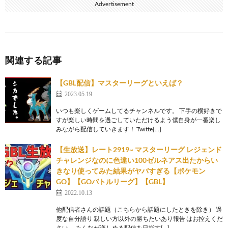
Advertisement
関連する記事
【GBL配信】マスターリーグといえば？
2023.05.19
いつも楽しくゲームしてるチャンネルです。 下手の横好きで
すが楽しい時間を過ごしていただけるよう僕自身が一番楽し
みながら配信していきます！ Twitte[…]
【生放送】レート2919~ マスターリーグ レジェンド
チャレンジなのに色違い100ゼルネアス出たからい
きなり使ってみた結果がヤバすぎる【ポケモン
GO】【GOバトルリーグ】【GBL】
2022.10.13
他配信者さんの話題（こちらから話題にしたときを除き） 過
度な自分語り 親しい方以外の勝ちたいあり報告 はお控えくだ
さい。 みんなが楽しめる配信を目指す[…]