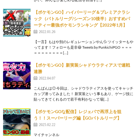
【ポケモンGO】ハイパーリーグ＆プレミアクラシ
ック（バトルリーグ/シーズン10後半）おすすめパ
ーティー最強ポケモンランキング【2022年1月】
2022.01.26
【一言】もはや別のレギュレーションやん💦 ツイッターもや
ってます！フォローも是非😆 Tweets by PunkichiPGO ＝＝＝
＝＝＝＝＝＝＝＝[…]
【ポケモンGO】新実装シャドウラティアスで連戦
連勝
2022.04.07
こんばんは🙂 今回は、シャドウラティアスを使ってキャッチ
カップ潜ってみました！ 新実装という事もあり、ゲージ技に
貼ってきてくれるので若干有利かなって場[…]
【ポケモンGOな配信】レジェパで再浮上を狙
う！！スーパーリーグ編【GOバトルリーグ】
2025.02.22
マイチャンネル