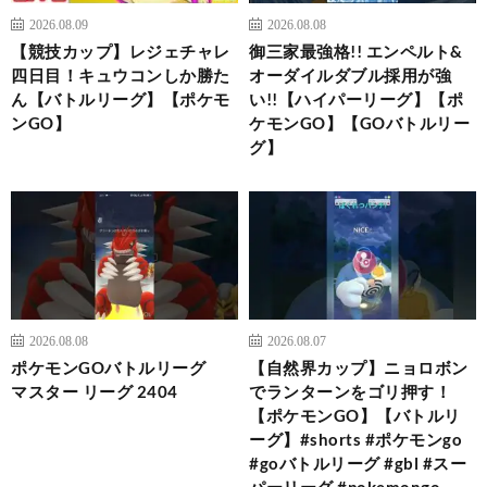
2026.08.09
2026.08.08
【競技カップ】レジェチャレ
御三家最強格!! エンペルト&
四日目！キュウコンしか勝た
オーダイルダブル採用が強
ん【バトルリーグ】【ポケモ
い!!【ハイパーリーグ】【ポ
ンGO】
ケモンGO】【GOバトルリー
グ】
2026.08.08
2026.08.07
ポケモンGOバトルリーグ
【自然界カップ】ニョロボン
マスター リーグ 2404
でランターンをゴリ押す！
【ポケモンGO】【バトルリ
ーグ】#shorts #ポケモンgo
#goバトルリーグ #gbl #スー
パーリーグ #pokemongo