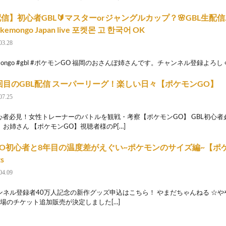
信】初心者GBL🔰マスターorジャングルカップ？🌸GBL生配信…
okemongo Japan live 포켓몬 고 한국어 OK
03.28
emongo #gbl #ポケモンGO 福岡のおさんぽ姉さんです。チャンネル登録よろし
9回目のGBL配信 スーパーリーグ！楽しい日々【ポケモンGO】
07.25
初心者必見！女性トレーナーのバトルを観戦・考察【ポケモンGO】 GBL初心者
お姉さん 【ポケモンGO】視聴者様のP[…]
O初心者と8年目の温度差がえぐい~ポケモンのサイズ編~【ポ
ts
04.09
ンネル登録者40万人記念の新作グッズ申込はこちら！ やまだちゃんねる ☆や
会場のチケット追加販売が決定しました[…]