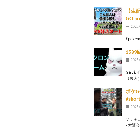
【生配
GO p
2026.
#pok
158
2025.
GBL
（素人）
ポケG
#shor
2025.
▽チャ
◉大阪