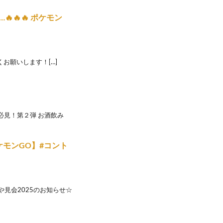
🔥🔥 ポケモン
くお願いします！[…]
必見！第２弾 お酒飲み
ケモンGO】#コント
や見会2025のお知らせ☆