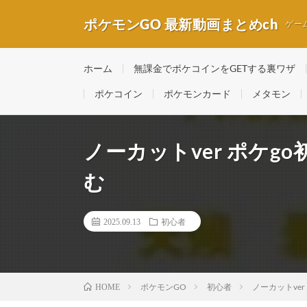
ポケモンGO 最新動画まとめch
ゲー
ホーム
無課金でポケコインをGETする裏ワザ
ポケコイン
ポケモンカード
メタモン
ノーカットver ポケg
む
2025.09.13
初心者
ポケモンGO
初心者
ノーカットve
HOME