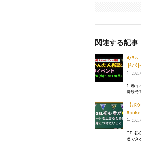
関連する記事
4/9
ドバト
2025.
1. 春
持続時間
【ポケ
#pok
2026.
GBL
達でき