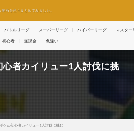
ム動画を色々まとめてみました。
バトルリーグ
スーパーリーグ
ハイパーリーグ
マスター
初心者
無課金
色違い
o初心者カイリュー1人討伐に挑
r ポケgo初心者カイリュー1人討伐に挑む