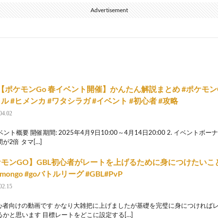
Advertisement
～【ポケモンGo 春イベント開催】かんたん解説まとめ #ポケモンG
ル #ヒメンカ #ワタシラガ #イベント #初心者 #攻略
04.02
イベント概要 開催期間: 2025年4月9日10:00～4月14日20:00 2. イベント
が2倍 タマ[…]
モンGO】GBL初心者がレートを上げるために身につけたいこと
emongo #goバトルリーグ #GBL#PvP
02.15
初心者向けの動画です かなり大雑把に上げましたが基礎を完璧に身につければ
るかと思います 目標レートをどこに設定する[…]