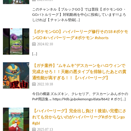
このチャンネル【 ブルックGO 】では普段【 ポケモンGO ・
GOバトルリーグ 】対戦動画を中心に投稿しています!!!よろ
しければ【 チャンネル登録[…]
【ポケモンGO】ハイパーリーグ修行その18 #ポケモ
ンGO #ハイパーリーグ #ポケモン #shorts
2024.02.10
[…]
【ガチ案件】”ムキムキ”デスカーンをハロウィンで
完成させろ！！天敵の悪タイプを排除したあとの貫
通性能が高すぎる！！【ハイパーリーグ】
2022.10.18
今日の構築 ズルズキン、クレセリア、デスカーン みんポケの
PvP用語集→ https://9db.jp/pokemongo/data/8642 ＃ポケ[…]
【ハイパーリーグ】完全出し負け！後追い完璧にさ
れても分からないのがハイパーリーグ#ポケモンgo
#gbl
2025.07.13