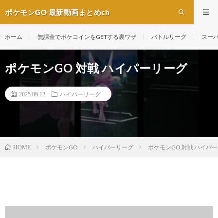
ポケモンGO 最新動画まとめch
ホーム
無課金でポケコインをGETする裏ワザ
バトルリーグ
スー
ポケモンGO 対戦 ハイパーリーグ
2025.09.12
ハイパーリーグ
ポケモンGO
ハイパーリーグ
ポケモンGO 対戦 ハイパ
HOME