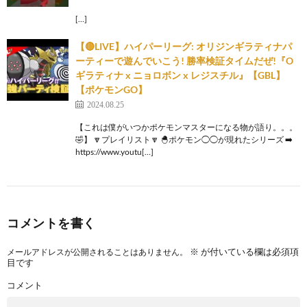
[…]
【🔴LIVE】ハイパーリーグ: オリジンギラティナパ
ーティーで遊んでいこう! 勝率検証タイムだぜ!『O
ギラティナ x ニョロボン x レジスチル』【GBL】
【ポケモンGO】
2024.08.25
【これは僕がいつかポケモンマスターになる物が語り。。。
🤣】 🔽プレイリスト🔽 🐣ポケモン◯◯が現れたシリーズ ➡️
https://www.youtu[…]
コメントを書く
※
が付いている欄は必須項
メールアドレスが公開されることはありません。
目です
コメント