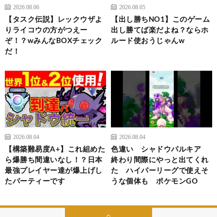
2026.08.06
2026.08.05
【タスク伝説】レックウザよ
【出し勝ちNO1】このゲーム
りライコウの方がつえー
出し勝てば楽だよね？ならホ
ぞ！？wみんなBOXチェック
ルード使おうじゃんw
だ！
2026.08.04
2026.08.04
【構築難易度A+】これ組めた
色違い シャドウパルキア
ら爆勝ち間違いなし！？日本
終わり間際にやっと出てくれ
最強プレイヤー達が爆上げし
た ハイパーリーグで使えそ
たパーティーです
うな個体も ポケモンGO