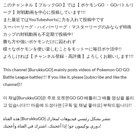
このチャンネル【 ブルックGO 】では【 ポケモンGO ・ GOバトルリ
ーグ 】対戦動画を中心に投稿しています!!!
また最近ではYouTubeshortsに力を入れて投稿中です
スーパーリーグ・ハイパーリーグ・マスターリーグのみならず特殊
カップの対戦動画も不定期で投稿中!
勝ち方や強いポケモンだけに囚われず
様々なポケモンを使い楽しむことをモットーに毎日ポケ活中!!
よろしければ【 チャンネル登録・高評価 】よろしくお願いします!!!
This channel [BurukkuGO] mainly posts videos of Pokemon GO GO
Battle League battles!!! If you like it, please [subscribe and like the
channel]!!
이 채널[BurukkuGO]은 주로 포켓몬GO GO 배틀리그 배틀 영상을 올리
고 있습니다!!! 마음에 드셨다면 [구독 및 채널 좋아요] 부탁드립니다!!
هذه القناة [BurukkuGO] تنشر بشكل رئيسي فيديوهات لمعارك
دوري بوكيمون جو! إذا أعجبتك، اشترك في القناة وأعجبك!