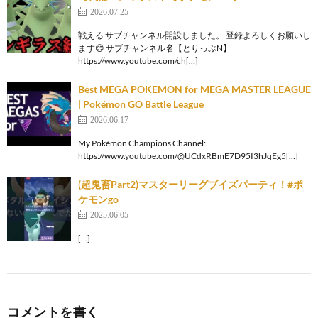
2026.07.25
戦える サブチャンネル開設しました。 登録よろしくお願いし
ます😊 サブチャンネル名【とりっぷN】
https://www.youtube.com/ch[…]
Best MEGA POKEMON for MEGA MASTER LEAGUE
| Pokémon GO Battle League
2026.06.17
My Pokémon Champions Channel:
https://www.youtube.com/@UCdxRBmE7D95I3hJqEg5[…]
(超鬼畜Part2)マスターリーグブイズパーティ！#ポ
ケモンgo
2025.06.05
[…]
コメントを書く