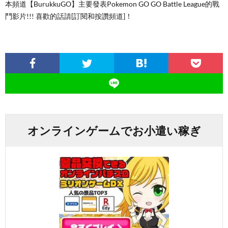
本頻道【BurukkuGO】主要發表Pokemon GO GO Battle League的戰
鬥影片!!! 喜歡的話請[訂閱和按讚頻道]！
オンラインゲームでお小遣い稼ぎ