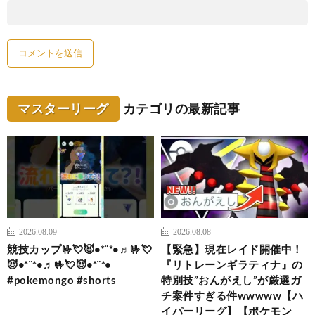
マスターリーグ
カテゴリの最新記事
2026.08.09
2026.08.08
競技カップ🤟💘😈•*¨*•♬🤟💘
【緊急】現在レイド開催中！
😈•*¨*•♬🤟💘😈•*¨*•
『リトレーンギラティナ』の
#pokemongo #shorts
特別技”おんがえし”が厳選ガ
チ案件すぎる件wwwww【ハ
イパーリーグ】【ポケモン