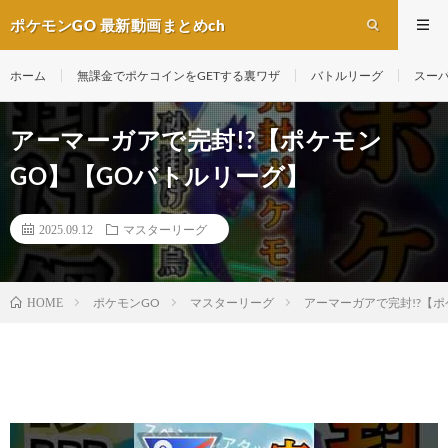
ポケモンGO 最新動画まとめch
ホーム
無課金でポケコインをGETする裏ワザ
バトルリーグ
スー
アーマーガアで完封!?【ポケモン
GO】【GOバトルリーグ】
2025.09.12
マスターリーグ
ポケモンGO
マスターリーグ
アーマーガアで完封!?【
HOME