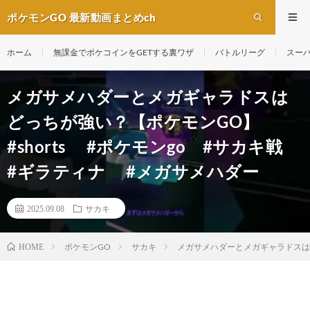
ポケモンGO 最新動画まとめch
ホーム
無課金でポケコインをGETする裏ワザ
バトルリーグ
スー
メガサメハダーとメガギャラドスは
どっちが強い？【ポケモンGO】
#shorts #ポケモンgo #サカキ戦
#ギラティナ #メガサメハダー
2025.09.08
サカキ
ポケモンGO
サカキ
メガサメハダーとメガギャラドスはど
HOME