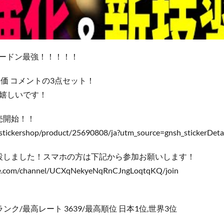
ザードン最強！！！！！
価 コメントの3点セット！
嬉しいです！
売開始！！
e/stickershop/product/25690808/ja?utm_source=gnsh_stickerDeta
設しました！スマホの方は下記から参加お願いします！
be.com/channel/UCXqNekyeNqRnCJngLoqtqKQ/join
ク/最高レート 3639/最高順位 日本1位,世界3位