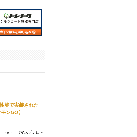
神性能で実装された
モンGO】
´・ω・` )マスプレ出ら