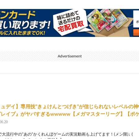
Advertisement
ミュデイ】専用技”きょけんとつげき”が信じられないレベルの
グレイブ』がヤバすぎるwwwww【メガマスターリーグ】【ポケ
06.20
で大流行中の”あの”かくれんぼゲームの実況動画も上げてます！(メン限)↓ ( 