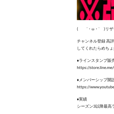
( ´・ω・` )リ
チャンネル登録 高評
してくれたらめちょ
♦ラインスタンプ販
https://store.line.m
♦メンバーシップ開
https://www.youtu
♦実績
シーズン3以降最高ラン