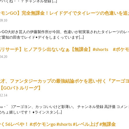
バくね・・？ チャンネル登録 […]
ケモンGO】完全無課金！レイドデイでタイレーツの色違いを追
09.10
ンGO大好き芸人の伊藤製作所が今回、色違いが初実装されたタイレーツのレイ
ど愛知の田舎でレイド•デイをしまくっています[…]
リサーチ】ヒノアラシ出ないなぁ【無課金】#shorts #ポケ
04.20
天才、ファンタジーカップの最強結論ポケを思い付く『アーゴ
【GOバトルリーグ】
12.14
・ω・` )アーゴヨン、カッコいいけど影薄い。 チャンネル登録 高評価 コメン
ちょ嬉しいです！ ♦ラインスタン[…]
く56レベや！ #ポケモンgo #shorts #レベル上げ #無課金