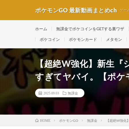
ポケモンGO 最新動画まとめch
ゲー
ホーム
無課金でポケコインをGETする裏ワザ
ポケコイン
ポケモンカード
メタモン
【超絶W強化】新生『
すぎてヤバイ。【ポケ
2025.09.03
無課金
ポケモンGO
無課金
【超絶W強化
HOME