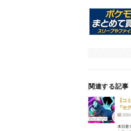
関連する記事
【コ
『セ
2026.
本日巷