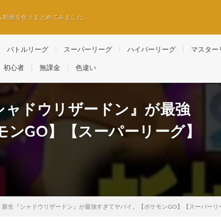
ム動画を色々まとめてみました。
バトルリーグ
スーパーリーグ
ハイパーリーグ
マスター
初心者
無課金
色違い
シャドウリザードン』が最強
モンGO】【スーパーリーグ】
】新生『シャドウリザードン』が最強すぎてヤバイ。【ポケモンGO】【スーパーリ