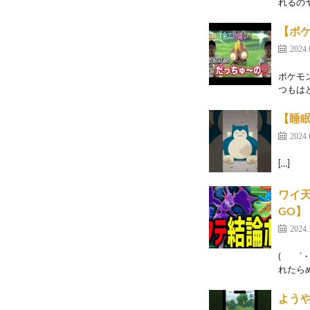
れるのヤ
【ポ
2024.
ポケモ
つもは
【睡眠
2024.
[…]
ワイ
GO】
2024.
( ´
れたらめ
ようや