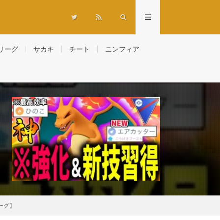
リーグ
サカキ
チート
ニンフィア
ーグ】