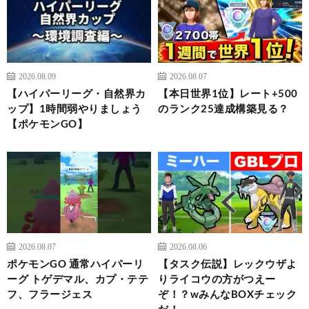
2026.08.09
2026.08.07
【ハイパーリーグ・自然界カ
【本日世界1位】レート+500
ップ】1時間弱やりましょう
のランク25達成構築見る？
【ポケモンGO】
2026.08.07
2026.08.06
ポケモンGO 通常ハイパーリ
【タスク伝説】レックウザよ
ーグ トゲデマル、カプ・テテ
りライコウの方がつえー
フ、フラージェス
ぞ！？wみんなBOXチェック
だ！