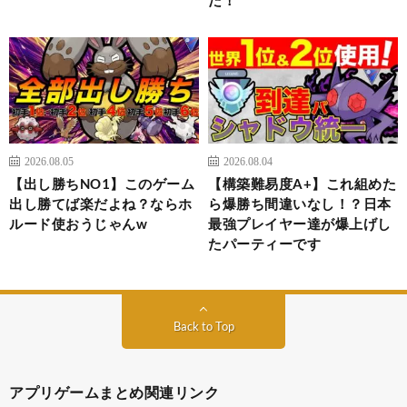
2026.08.05
2026.08.04
【出し勝ちNO1】このゲーム
【構築難易度A+】これ組めた
出し勝てば楽だよね？ならホ
ら爆勝ち間違いなし！？日本
ルード使おうじゃんw
最強プレイヤー達が爆上げし
たパーティーです
Back to Top
アプリゲームまとめ関連リンク