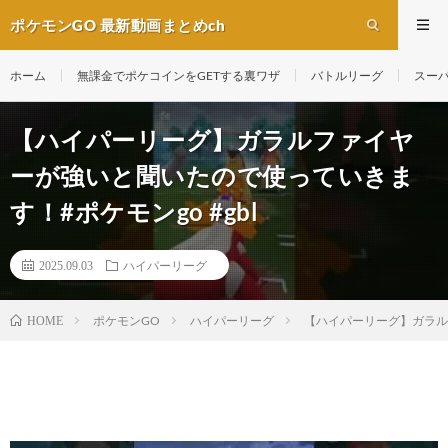
ポケモンGO 最新動画まとめch
ホーム
無課金でポケコインをGETする裏ワザ
バトルリーグ
スー
【ハイパーリーグ】ガラルファイヤ
ーが強いと聞いたので使っていきま
す！#ポケモンgo #gbl
2025.09.03
ハイパーリーグ
ポケモンGO
ハイパーリーグ
【ハイパーリーグ】ガラルフ
HOME