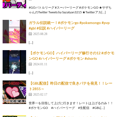
#GOバトルリーグ #スーパーリーグ #ポケモンGO ★サザち
ゃんのTwitter Tweets by Sazatyan3215 ★Twitterアカ[…]
ガラル伝説統一！#ポケモンgo #pokemongo #pvp
#gbl #伝説 #ハイパーリーグ
2025.08.28
[…]
【ポケモンGO】ハイパーリーグ修行その12 #ポケモ
ンGO #ハイパーリーグ #ポケモン #shorts
2024.01.11
[…]
【GBL配信】昨日の配信で良きパテを発見！！レー
ト2855～
2025.02.17
世界一を目指して上げに行きます！レートは上げるのみ！！
#ポケモンGO #ハイパーリーグ #生配信 #GBL[…]