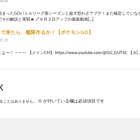
09.04
始まったGOバトルリーグ新シーズンと超大型わざアプデ！まだ確定していな
その解説と実戦🔥 🔗９月３日アップの最新動画[…]
まで来たら、艦隊作るか！【ポケモンGO】
07.23
ー！ ———- 【メインCH】 https://www.youtube.com/@GG_GUTSC 【タ[…
く
※
が付いている欄は必須項目です
ることはありません。