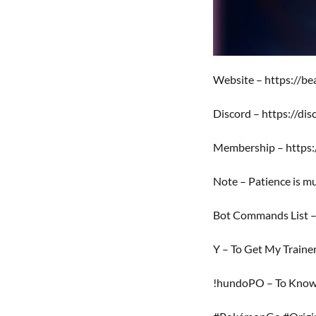
Website – https://be
Discord – https://di
Membership – https:/
Note – Patience is mus
Bot Commands List 
Y – To Get My Traine
!hundoPO – To Know 