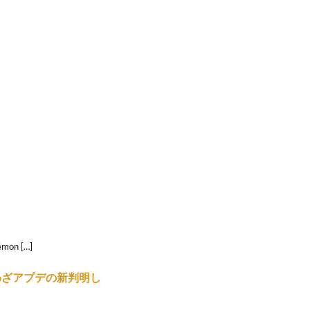
mon […]
わざアプデの新判明し