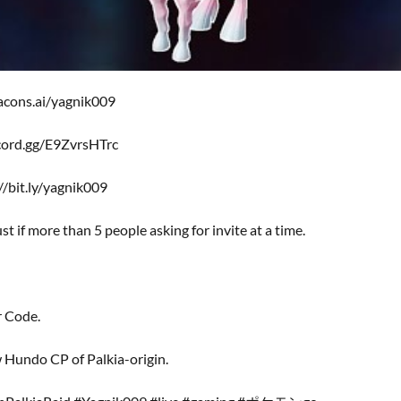
acons.ai/yagnik009
scord.gg/E9ZvrsHTrc
/bit.ly/yagnik009
t if more than 5 people asking for invite at a time.
–
r Code.
Hundo CP of Palkia-origin.