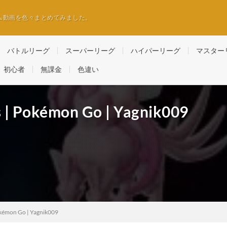
ム動画を色々まとめてみました。
バトルリーグ
スーパーリーグ
ハイパーリーグ
マスター
初心者
無課金
色違い
ds | Pokémon Go | Yagnik009
Pokémon Go | Yagnik009