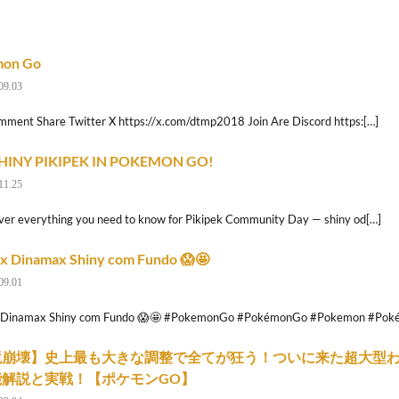
on Go
09.03
mment Share Twitter X https://x.com/dtmp2018 Join Are Discord https:[…]
HINY PIKIPEK IN POKEMON GO!
11.25
ver everything you need to know for Pikipek Community Day — shiny od[…]
ax Dinamax Shiny com Fundo 😱🤩
09.01
x Dinamax Shiny com Fundo 😱🤩 #PokemonGo #PokémonGo #Pokemon #Poké
境崩壊】史上最も大きな調整で全てが狂う！ついに来た超大型
能解説と実戦！【ポケモンGO】