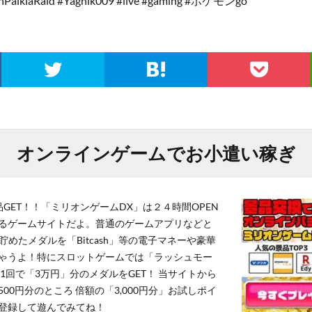
nPalkiaRaid #Yagnik009 #live #gaming #ポケモンgo
オンラインゲームでお小遣い稼ぎ
GET！！「ミリオンゲームDX」は２４時間OPEN
るゲームサイトだよ。普通のゲームアプリなどと
貯めたメダルを「Bitcash」等の電子マネーや豪華
ゃうよ！特にスロットゲームでは「ラッシュモー
1回で「3万円」分のメダルをGET！ 当サイトから
,500円分のところ 倍額の「3,000円分」お試しポイ
登録して遊んでみてね！