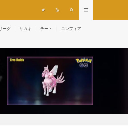
リーグ
サカキ
チート
ニンフィア